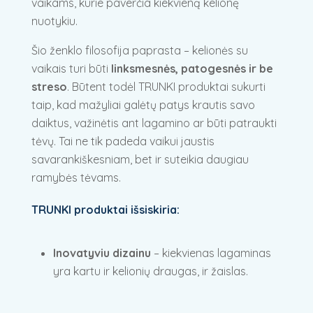
vaikams, kurie paverčia kiekvieną kelionę
nuotykiu.
Šio ženklo filosofija paprasta – kelionės su
vaikais turi būti
linksmesnės, patogesnės ir be
streso
. Būtent todėl TRUNKI produktai sukurti
taip, kad mažyliai galėtų patys krautis savo
daiktus, važinėtis ant lagamino ar būti patraukti
tėvų. Tai ne tik padeda vaikui jaustis
savarankiškesniam, bet ir suteikia daugiau
ramybės tėvams.
TRUNKI produktai išsiskiria:
Inovatyviu dizainu
– kiekvienas lagaminas
yra kartu ir kelionių draugas, ir žaislas.