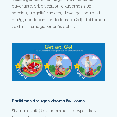
pavargsta, arba važiuoti laikydamasis už
specialių „ragelių“ rankenų. Tėvai gali patraukti
mažylį naudodami pridedamą dirželį – tai tampa
žaidimu ir smagia kelionės dalimi.
Patikimas draugas visoms išvykoms
Šis Trunki vaikiškas lagaminas – paspirtukas