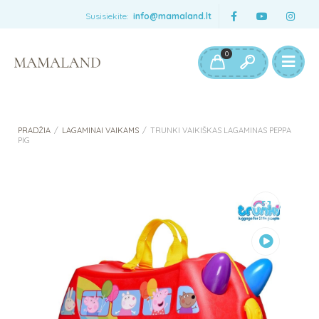
Susisiekite:
info@mamaland.lt
0
PRADŽIA
/
LAGAMINAI VAIKAMS
/
TRUNKI VAIKIŠKAS LAGAMINAS PEPPA
PIG
Peržiūrėti
vaizdo