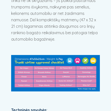
tinka ne tik skrydžiams – jis puikiai pasitarnaus
trumpoms išvykoms, nakvynei pas senelius,
kelionėms automobiliu ar net žaidimams
namuose. Dėl kompaktiškų matmenų (47 x 32 x
21 cm) lagaminas atitinka daugumos oro linijų
rankinio bagažo reikalavimus bei patogiai telpa
automobilio bagažinėje.
Techninės savybės: