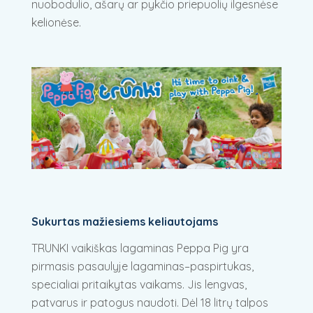
nuobodulio, ašarų ar pykčio priepuolių ilgesnėse
kelionėse.
Sukurtas mažiesiems keliautojams
TRUNKI vaikiškas lagaminas Peppa Pig yra
pirmasis pasaulyje lagaminas–paspirtukas,
specialiai pritaikytas vaikams. Jis lengvas,
patvarus ir patogus naudoti. Dėl 18 litrų talpos