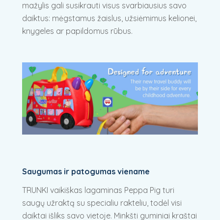
mažylis gali susikrauti visus svarbiausius savo
daiktus: mėgstamus žaislus, užsiėmimus kelionei,
knygeles ar papildomus rūbus.
Saugumas ir patogumas viename
TRUNKI vaikiškas lagaminas Peppa Pig turi
saugų užraktą su specialiu rakteliu, todėl visi
daiktai išliks savo vietoje. Minkšti guminiai kraštai