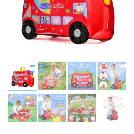
įrašą