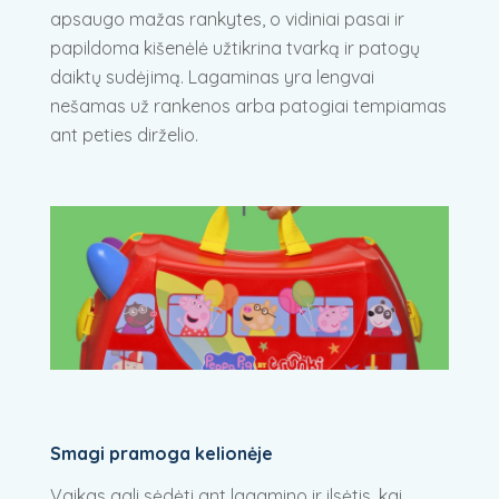
apsaugo mažas rankytes, o vidiniai pasai ir
papildoma kišenėlė užtikrina tvarką ir patogų
daiktų sudėjimą. Lagaminas yra lengvai
nešamas už rankenos arba patogiai tempiamas
ant peties dirželio.
Smagi pramoga kelionėje
Vaikas gali sėdėti ant lagamino ir ilsėtis, kai