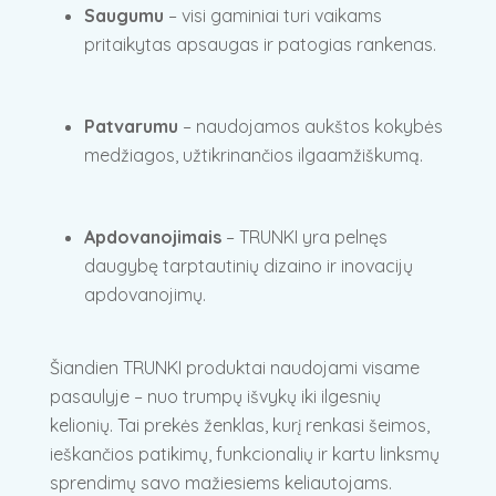
Saugumu
– visi gaminiai turi vaikams
pritaikytas apsaugas ir patogias rankenas.
Patvarumu
– naudojamos aukštos kokybės
medžiagos, užtikrinančios ilgaamžiškumą.
Apdovanojimais
– TRUNKI yra pelnęs
daugybę tarptautinių dizaino ir inovacijų
apdovanojimų.
Šiandien TRUNKI produktai naudojami visame
pasaulyje – nuo trumpų išvykų iki ilgesnių
kelionių. Tai prekės ženklas, kurį renkasi šeimos,
ieškančios patikimų, funkcionalių ir kartu linksmų
sprendimų savo mažiesiems keliautojams.