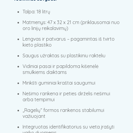
Talpa: 18 litrų
Matmenys: 47 x 32 x 21 cm (priklausomai nuo
oro linijų reikalavimų)
Lengvas ir patvarus – pagamintas iš tvirto
kieto plastiko
Saugus užraktas su plastikiniu rakteliu
Vidiniai pasai ir papildoma kišenėlė
smulkiems daiktams
Minkšti guminiai kraštai saugumui
Nešimo rankena ir peties dirželis nešimui
arba tempimui
„Ragelių“ formos rankenos stabilumui
važiuojant
Integruotas identifikatorius su vieta įrašyti
vaiko duomenis