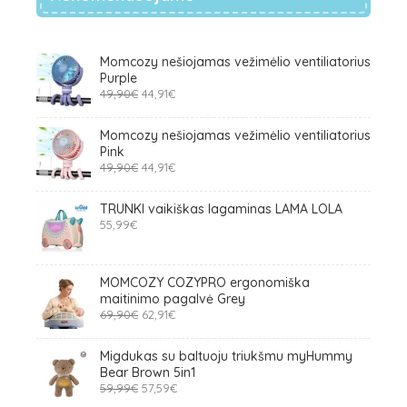
Momcozy nešiojamas vežimėlio ventiliatorius
Purple
Original
Current
49,90
€
44,91
€
price
price
was:
is:
Momcozy nešiojamas vežimėlio ventiliatorius
49,90€.
44,91€.
Pink
Original
Current
49,90
€
44,91
€
price
price
was:
is:
TRUNKI vaikiškas lagaminas LAMA LOLA
49,90€.
44,91€.
55,99
€
MOMCOZY COZYPRO ergonomiška
maitinimo pagalvė Grey
Original
Current
69,90
€
62,91
€
price
price
was:
is:
Migdukas su baltuoju triukšmu myHummy
69,90€.
62,91€.
Bear Brown 5in1
Original
Current
59,99
€
57,59
€
price
price