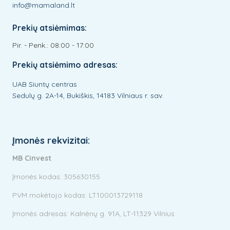
info@mamaland.lt
Prekių atsiėmimas:
Pir. - Penk.: 08:00 - 17:00
Prekių atsiėmimo adresas:
UAB Siuntų centras
Sedulų g. 2A-14, Bukiškis, 14183 Vilniaus r. sav.
Įmonės rekvizitai:
MB Cinvest
Įmonės kodas: 305630155
PVM mokėtojo kodas: LT100013729118
Įmonės adresas: Kalnėnų g. 91A, LT-11329 Vilnius