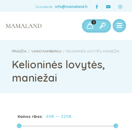
Susisiekite:
info@mamaland.lt
0
PRADŽIA
/
VAIKO KAMBARIUI
/
KELIONINĖS LOVYTĖS, MANIEŽAI
Kelioninės lovytės,
maniežai
60€
—
220€
Kainos ribos: