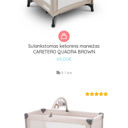
Sulankstomas kelioninis maniežas
CARETERO QUADRA BROWN
69,00
€
5-7 d.d.