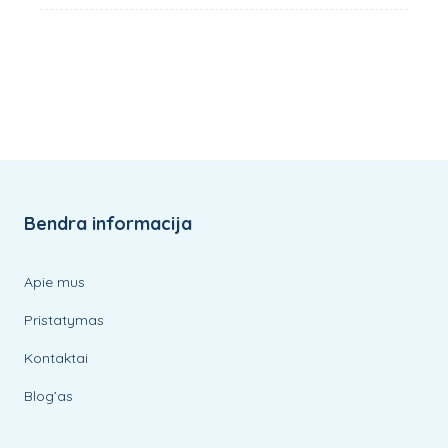
was:
is:
13,99€.
12,59€.
Bendra informacija
Apie mus
Pristatymas
Kontaktai
Blog’as