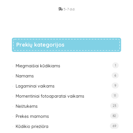
5-7 d.d.
Prekių kategorijos
Miegmaišiai kūdikiams
1
Namams
6
Lagaminai vaikams
9
Momentiniai fotoaparatai vaikams
11
Nėštukėms
23
Prekės mamoms
82
Kūdikio priežiūra
69