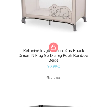
Kelioninė lovytė – maniežas Hauck
Dream N Play Go Disney Pooh Rainbow
Beige
90,99
€
7-9 d.d.