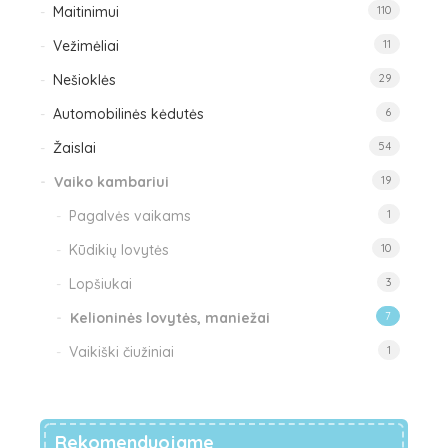
Maitinimui
110
Vežimėliai
11
Nešioklės
29
Automobilinės kėdutės
6
Žaislai
54
Vaiko kambariui
19
Pagalvės vaikams
1
Kūdikių lovytės
10
Lopšiukai
3
Kelioninės lovytės, maniežai
7
Vaikiški čiužiniai
1
Rekomenduojame