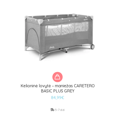
Kelioninė lovytė – maniežas CARETERO
BASIC PLUS GREY
84,99
€
5-7 d.d.