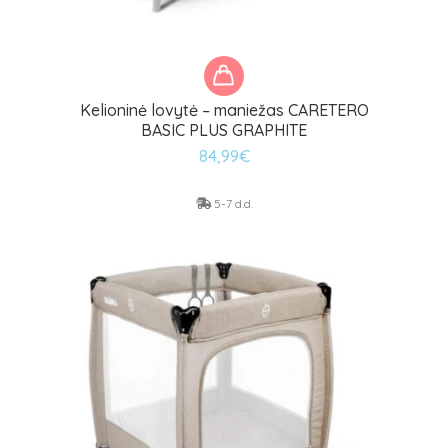
Kelioninė lovytė – maniežas CARETERO
BASIC PLUS GRAPHITE
84,99
€
5-7 d.d.