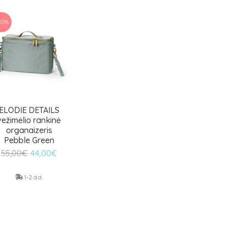
20%
ELODIE DETAILS
vežimėlio rankinė
organaizeris
Pebble Green
Original
Current
55,00
€
44,00
€
price
price
was:
is:
1-2 d.d.
55,00€.
44,00€.