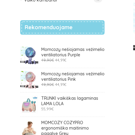
Vaiko kambariui
Rekomenduojame
Momcozy nešiojamas vežimėlio
ventiliatorius Purple
Original
Current
49,90
€
44,91
€
price
price
was:
is:
Momcozy nešiojamas vežimėlio
49,90€.
44,91€.
ventiliatorius Pink
Original
Current
49,90
€
44,91
€
price
price
was:
is:
TRUNKI vaikiškas lagaminas
49,90€.
44,91€.
LAMA LOLA
55,99
€
MOMCOZY COZYPRO
ergonomiška maitinimo
pagalvė Grey