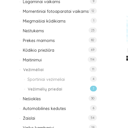
Lagaminai vaikams
9
Momentiniai fotoaparatai vaikams
12
Miegmaišiai kūdikiams
1
Nėštukėms
23
Prekės mamoms
82
Kūdikio priežiūra
69
Maitinimui
114
Vežimėliai
11
Sportiniai vežimėliai
4
Vežimėlių priedai
7
Nešioklės
30
Automobilinės kėdutės
6
Žaislai
54
19