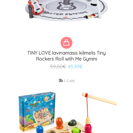
TINY LOVE lavinamasis kilimėlis Tiny
Rockers Roll with Me Gymini
Original
Current
59,00
€
45,99
€
price
price
was:
is:
1-2 d.d.
59,00€.
45,99€.