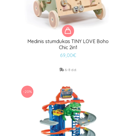
Medinis stumdukas TINY LOVE Boho
Chic 2in1
69,00
€
6-8 d.d.
-20%