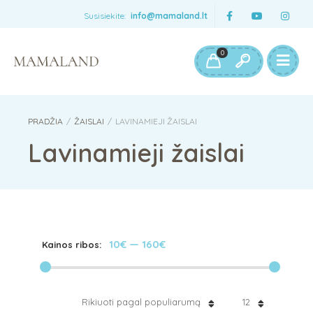
Susisiekite:
info@mamaland.lt
0
PRADŽIA
/
ŽAISLAI
/
LAVINAMIEJI ŽAISLAI
Lavinamieji žaislai
10€
—
160€
Kainos ribos:
Rikiuoti pagal populiarumą
12