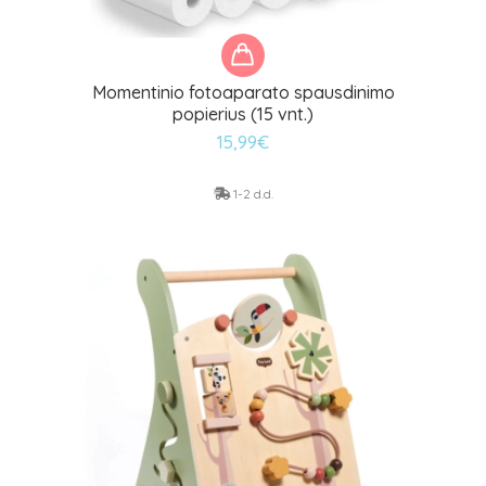
Momentinio fotoaparato spausdinimo
popierius (15 vnt.)
15,99
€
1-2 d.d.