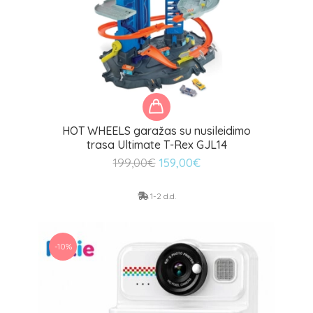
HOT WHEELS garažas su nusileidimo
trasa Ultimate T-Rex GJL14
Original
Current
199,00
€
159,00
€
price
price
was:
is:
1-2 d.d.
199,00€.
159,00€.
-10%