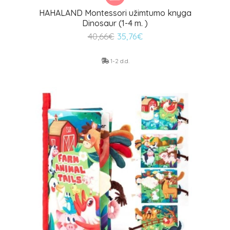
HAHALAND Montessori užimtumo knyga
Dinosaur (1-4 m. )
Original
Current
40,66
€
35,76
€
price
price
was:
is:
1-2 d.d.
40,66€.
35,76€.