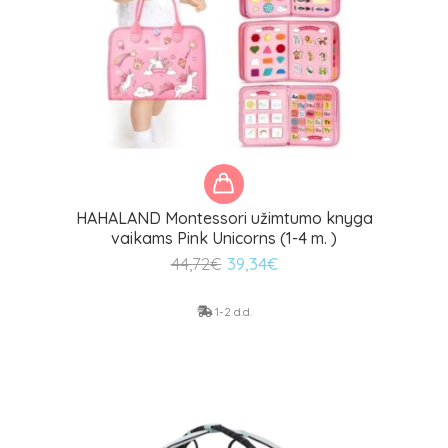
HAHALAND Montessori užimtumo knyga
vaikams Pink Unicorns (1-4 m. )
Original
Current
44,72
€
39,34
€
price
price
was:
is:
1-2 d.d.
44,72€.
39,34€.