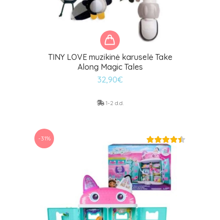
TINY LOVE muzikinė karuselė Take
Along Magic Tales
32,90
€
1-2 d.d.
-31%