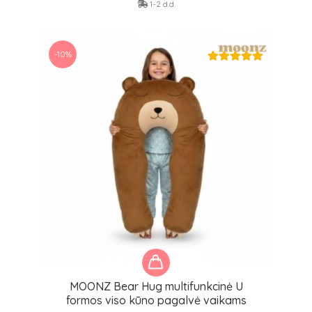
1-2 d.d.
-10%
MOONZ Bear Hug multifunkcinė U
formos viso kūno pagalvė vaikams