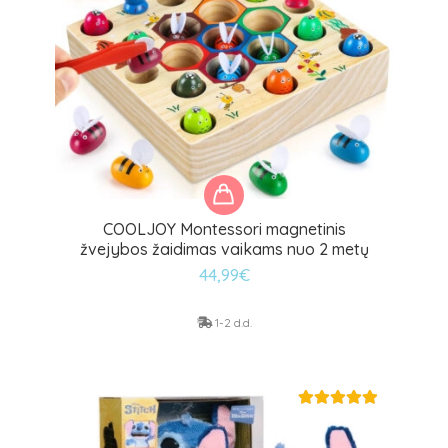
COOLJOY Montessori magnetinis
žvejybos žaidimas vaikams nuo 2 metų
44,99
€
1-2 d.d.