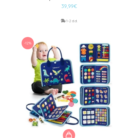
39,99
€
1-2 d.d.
-12%