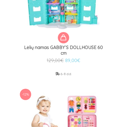
Lėlių namas GABBY’S DOLLHOUSE 60
cm
Original
Current
129,00
€
89,00
€
price
price
was:
is:
6-8 d.d.
129,00€.
89,00€.
-12%