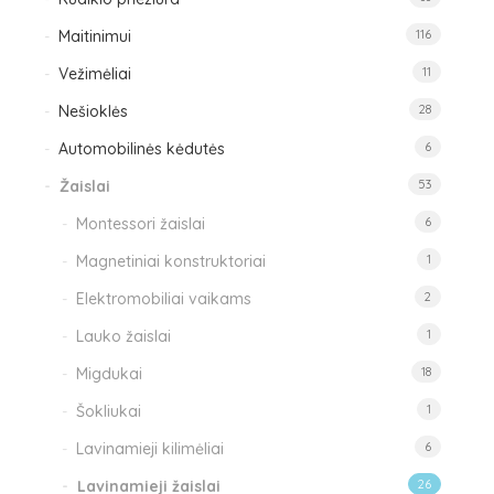
Maitinimui
116
Vežimėliai
11
Nešioklės
28
Automobilinės kėdutės
6
Žaislai
53
Montessori žaislai
6
Magnetiniai konstruktoriai
1
Elektromobiliai vaikams
2
Lauko žaislai
1
Migdukai
18
Šokliukai
1
Lavinamieji kilimėliai
6
Lavinamieji žaislai
26