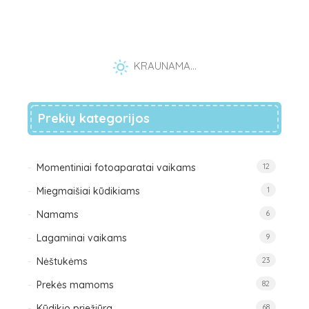
KRAUNAMA...
Prekių kategorijos
Momentiniai fotoaparatai vaikams
12
Miegmaišiai kūdikiams
1
Namams
6
Lagaminai vaikams
9
Nėštukėms
23
Prekės mamoms
82
Kūdikio priežiūra
68