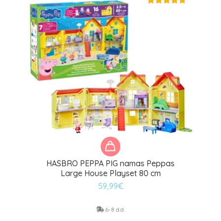
HASBRO PEPPA PIG namas Peppas
Large House Playset 80 cm
59,99
€
6-8 d.d.