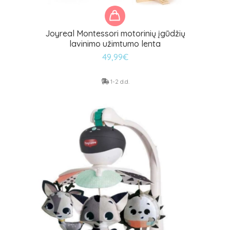
Joyreal Montessori motorinių įgūdžių
lavinimo užimtumo lenta
49,99
€
1-2 d.d.