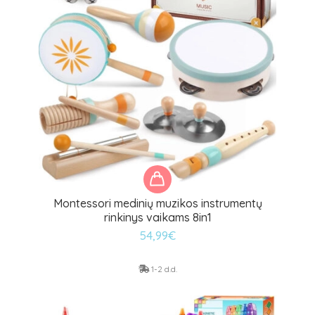
Montessori medinių muzikos instrumentų
rinkinys vaikams 8in1
54,99
€
1-2 d.d.