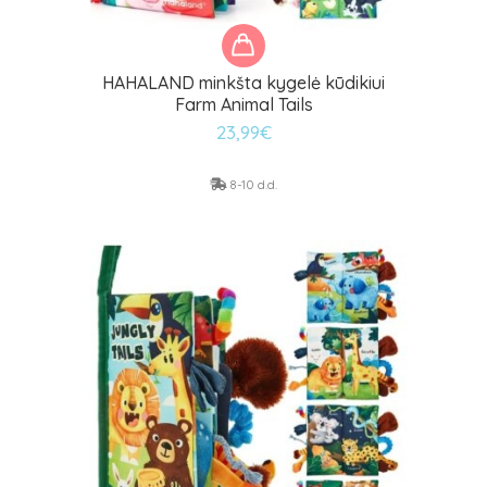
HAHALAND minkšta kygelė kūdikiui
Farm Animal Tails
23,99
€
8-10 d.d.