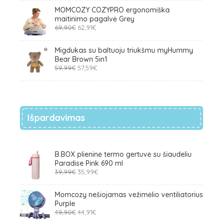
MOMCOZY COZYPRO ergonomiška
maitinimo pagalvė Grey
Original
Current
69,90
€
62,91
€
price
price
was:
is:
Migdukas su baltuoju triukšmu myHummy
69,90€.
62,91€.
Bear Brown 5in1
Original
Current
59,99
€
57,59
€
price
price
was:
is:
59,99€.
57,59€.
Išpardavimas
B.BOX plieninė termo gertuvė su šiaudeliu
Paradise Pink 690 ml
Original
Current
39,99
€
35,99
€
price
price
was:
is:
Momcozy nešiojamas vežimėlio ventiliatorius
39,99€.
35,99€.
Purple
Original
Current
49,90
€
44,91
€
price
price