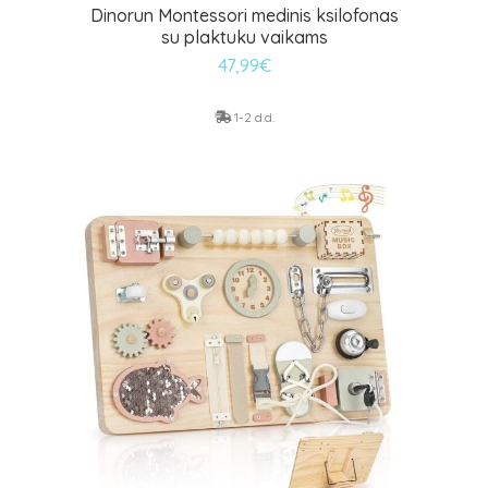
Dinorun Montessori medinis ksilofonas
su plaktuku vaikams
47,99
€
1-2 d.d.