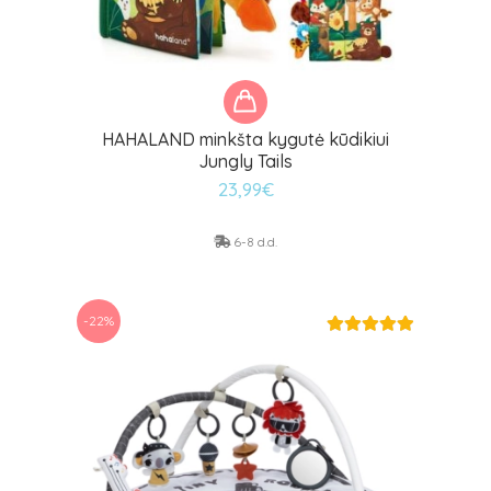
HAHALAND minkšta kygutė kūdikiui
Jungly Tails
23,99
€
6-8 d.d.
-22%