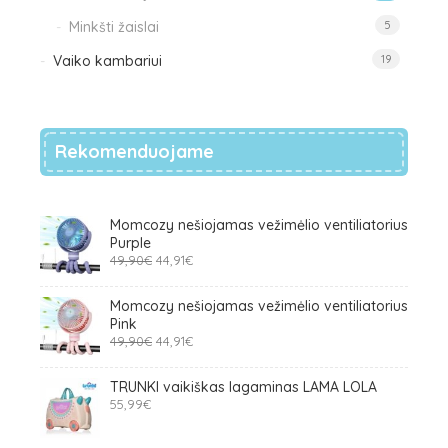
Minkšti žaislai
5
Vaiko kambariui
19
Rekomenduojame
Momcozy nešiojamas vežimėlio ventiliatorius
Purple
Original
Current
49,90
€
44,91
€
price
price
was:
is:
Momcozy nešiojamas vežimėlio ventiliatorius
49,90€.
44,91€.
Pink
Original
Current
49,90
€
44,91
€
price
price
was:
is:
TRUNKI vaikiškas lagaminas LAMA LOLA
49,90€.
44,91€.
55,99
€