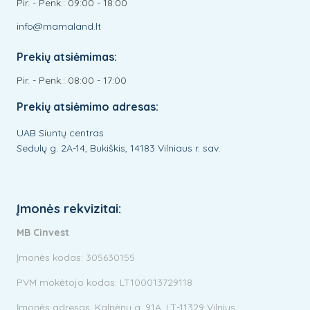
Pir. - Penk.: 09:00 - 18:00
info@mamaland.lt
Prekių atsiėmimas:
Pir. - Penk.: 08:00 - 17:00
Prekių atsiėmimo adresas:
UAB Siuntų centras
Sedulų g. 2A-14, Bukiškis, 14183 Vilniaus r. sav.
Įmonės rekvizitai:
MB Cinvest
Įmonės kodas: 305630155
PVM mokėtojo kodas: LT100013729118
Įmonės adresas: Kalnėnų g. 91A, LT-11329 Vilnius