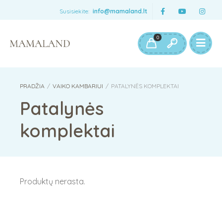
Susisiekite:
info@mamaland.lt
0
PRADŽIA
/
VAIKO KAMBARIUI
/
PATALYNĖS KOMPLEKTAI
Patalynės
komplektai
Produktų nerasta.