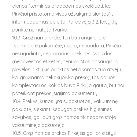
dienos (terminas pradedamas skaičiuoti, kai
Pirkėjui pristatoma visos užsakymo siuntos) ,
informuodamas apie tai Pardavėją 3.2.Taisyklių
punkte numatyta tvarka.
10.3. Grąžinama prekė turi būti originalioje
tvarkingoje pakuotėje, nauja, nenaudota, Pirkėjo
nesugadinta, nepraradusi prekinės išvaizdos
(nepažeistos etiketės, nenuplėštos apsauginės
plėvelės ir kt. (šis punktas netaikomas tuo atveju,
kai grąžinama nekokybiška prekė), tos pačios
komplektacijos, kokios buvo Pirkėjo gauta, būtinai
pateikiant prekės įsigijimo dokumentą.
10.4. Prekės, kurios yra supakuotos į vakuuminę
pakuotę, siekiant išsaugoti prekės higienines
savybes, gali būti grąžinamos tik nepažeistoje
vakuuminėje pakuotėje.
10.5. Grąžinamas prekes Pirkėjas gali pristatyti