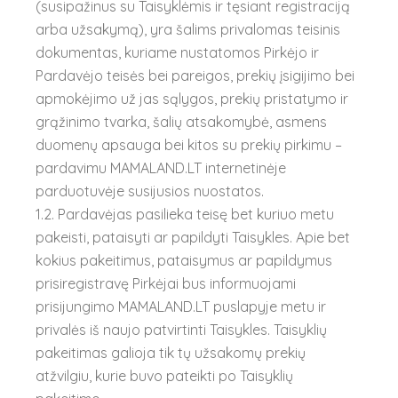
(susipažinus su Taisyklėmis ir tęsiant registraciją
arba užsakymą), yra šalims privalomas teisinis
dokumentas, kuriame nustatomos Pirkėjo ir
Pardavėjo teisės bei pareigos, prekių įsigijimo bei
apmokėjimo už jas sąlygos, prekių pristatymo ir
grąžinimo tvarka, šalių atsakomybė, asmens
duomenų apsauga bei kitos su prekių pirkimu –
pardavimu MAMALAND.LT internetinėje
parduotuvėje susijusios nuostatos.
1.2. Pardavėjas pasilieka teisę bet kuriuo metu
pakeisti, pataisyti ar papildyti Taisykles. Apie bet
kokius pakeitimus, pataisymus ar papildymus
prisiregistravę Pirkėjai bus informuojami
prisijungimo MAMALAND.LT puslapyje metu ir
privalės iš naujo patvirtinti Taisykles. Taisyklių
pakeitimas galioja tik tų užsakomų prekių
atžvilgiu, kurie buvo pateikti po Taisyklių