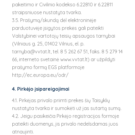
pakeitimo ir Civilinio kodekso 6.22810 ir 6.22811
straipsniuose nustatyta tvarka.
3.5. Prašymą/skundą dėl elektroninėje
parduotuvėje įsigytos prekės gali pateikti
Valstybinei vartotojų teisių apsaugos tarnybai
(Vilniaus g. 25, 01402 Vilnius, el. p.
tarnyba@vvtat.lt, tel. 8 5 262 67 51, faks. 8 5 279 14
66, interneto svetainė www.vvtat.lt) ar užpildyti
prašymo formą EGS platformoje
http://ec.europa.eu/odr/
4. Pirkėjo įsipareigojimai
4.1. Pirkėjas privalo priimti prekes šių Taisyklių
nustatyta tvarka ir sumokėti už jas sutartą sumą.
4.2. Jeigu pasikeičia Pirkėjo registracijos formoje
pateikti duomenys, jis privalo nedelsdamas juos
atnaujinti.