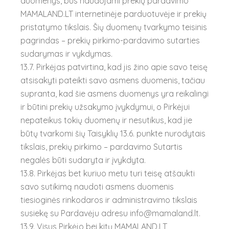
duomenys, bus naudojami prekių pardavimo
MAMALAND.LT internetinėje parduotuvėje ir prekių
pristatymo tikslais. Šių duomenų tvarkymo teisinis
pagrindas – prekių pirkimo-pardavimo sutarties
sudarymas ir vykdymas.
13.7. Pirkėjas patvirtina, kad jis žino apie savo teisę
atsisakyti pateikti savo asmens duomenis, tačiau
supranta, kad šie asmens duomenys yra reikalingi
ir būtini prekių užsakymo įvykdymui, o Pirkėjui
nepateikus tokių duomenų ir nesutikus, kad jie
būtų tvarkomi šių Taisyklių 13.6. punkte nurodytais
tikslais, prekių pirkimo – pardavimo Sutartis
negalės būti sudaryta ir įvykdyta.
13.8. Pirkėjas bet kuriuo metu turi teisę atšaukti
savo sutikimą naudoti asmens duomenis
tiesioginės rinkodaros ir administravimo tikslais
susiekę su Pardavėju adresu info@mamaland.lt.
13.9. Visus Pirkėjo bei kitų MAMALAND.LT