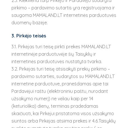
2.3. Kiekviena tarp Pirkėjo ir Pardavėjo sudaryta
pirkimo – pardavimo sutartis yra registruojama ir
saugoma MAMALAND.LT internetinės parduotuvės
duomenų bazėje.
3. Pirkėjo teisės
3.1. Pirkėjas turi teisę pirkti prekes MAMALAND.LT
internetinėje parduotuvėje šių Taisyklių ir
internetinės parduotuvės nustatyta tvarka.
3.2. Pirkėjas turi teisę atsisakyti prekių pirkimo –
pardavimo sutarties, sudarytos su MAMALAND.LT
internetine parduotuve, pranešdamas apie tai
Pardavėjui raštu (elektroniniu paštu, nurodant
užsakymo numerį) ne vėliau kaip per 14
(keturiolika) dienų, terminas pradedamas
skaičiuoti, kai Pirkėjui pristatoma visos užsakymo
siuntos arba Pirkėjas atsiima prekes ir 4.6.Taisyklių