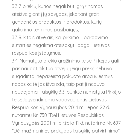
3.3.7. prekių, kurios negali būti grąžinamos
atsižvelgiant į jų savybes, įskaitant greit
gendančius produktus ir produktus, kurių
galiojimo terminas pasibaigęs;
3.3.8. kitais atvejais, kai pirkimo – pardavimo
sutarties negalima atsisakyti, pagal Lietuvos
respublikos įstatymus.
3.4. Numatyta prekių grąžinimo teise Pirkėjas gali
pasinaudoti tik tuo atveju, jeigu prekė nebuvo
sugadinta, nepažeista pakuotė arba iš esmės
nepasikeitė jos išvaizda, taip pat ji nebuvo
naudojama. Taisyklių 3.3. punkte numatyta Pirkėjo
teisė įgyvendinama vadovaujantis Lietuvos
Respublikos Vyriausybės 2014 m. liepos 22 d.
nutarimu Nr. 738 “Dėl Lietuvos Respublikos
Vyriausybės 2001 m. birželio 11 d. nutarimo Nr. 697
“Dėl mažmeninės prekybos taisyklių patvirtinimo”