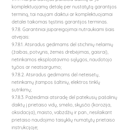
komplektuojamą detalę per nustatytą garantijos
terminą, tai naujam daiktui ar komplektuojamai
detalei taikomas tęstinis garantijos terminas.
9.7.8. Garantiniai įsipareigojimai nutraukiami šiais
atvejais:
9.7.8.1. Atsiradus gedimams dėl stichinių nelaimių
(žaibas, potvynis, žemės drebėjimas, gaisrai),
netinkamos eksploatavimo sąlygos, naudotojo
tyčios ar neatsargumo;
9.7.8.2. Atsiradus gedimams dėl neteisėtų,
netinkamų įtampos šaltinių, elektros tinklų
sutrikimų;
9.7.8.3. Pažeidimai atsiradę dėl patekusių pašalinių
daiktų į prietaiso vidų, smėlio, skysčio (korozija,
oksidacija), maisto, vabzdžių ir pan., nesilaikant
prietaiso naudojimo taisyklių numatytų prietaiso
instrukcijoje;