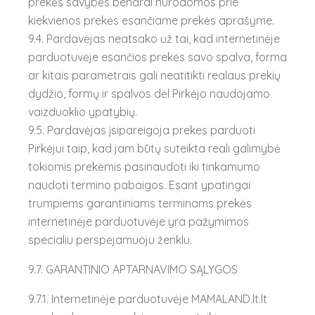
prekės savybės bendrai nurodomos prie
kiekvienos prekės esančiame prekės aprašyme.
9.4. Pardavėjas neatsako už tai, kad internetinėje
parduotuvėje esančios prekės savo spalva, forma
ar kitais parametrais gali neatitikti realaus prekių
dydžio, formų ir spalvos dėl Pirkėjo naudojamo
vaizduoklio ypatybių.
9.5. Pardavėjas įsipareigoja prekes parduoti
Pirkėjui taip, kad jam būtų suteikta reali galimybė
tokiomis prekėmis pasinaudoti iki tinkamumo
naudoti termino pabaigos. Esant ypatingai
trumpiems garantiniams terminams prekės
internetinėje parduotuvėje yra pažymimos
specialiu perspėjamuoju ženklu.
9.7. GARANTINIO APTARNAVIMO SĄLYGOS
9.7.1. Internetinėje parduotuvėje MAMALAND.lt.lt