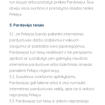
turi išsiųsti arba pristatyti prekes Pardavėjui. Šiuo
atveju visos siuntimo ir pristatymo išlaidos tenka
Pirkėjui.
5. Pardavėjo teisės
5.1. Jei Pirkėjas bando pakenkti internetinės
parduotuvės darbo stabilumui irvakuum
saugumui ar pažeidžia savo įsipareigojimus,
Pardavėjas turi teisę nedelsiant ir be perspėjimo
apriboti ar sustabdyti jam galimybę naudotis
internetine parduotuve arba išskirtiniais atvejais
panaikinti Pirkėjo registraciją.
5.2. Susidarius svarbioms aplinkybėms,
Pardavėjas gali laikinai arba iš viso nutraukti
internetinės parduotuvės veiklą, apie tai iš anksto
nepranešę Pirkėjui.
5.3. Pardavėjas turi teisę iš anksto nepranešęs