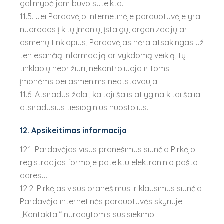
galimybė jam buvo suteikta.
11.5. Jei Pardavėjo internetinėje parduotuvėje yra
nuorodos į kitų įmonių, įstaigų, organizacijų ar
asmenų tinklapius, Pardavėjas nėra atsakingas už
ten esančią informaciją ar vykdomą veiklą, tų
tinklapių neprižiūri, nekontroliuoja ir toms
įmonėms bei asmenims neatstovauja.
11.6. Atsiradus žalai, kaltoji šalis atlygina kitai šaliai
atsiradusius tiesioginius nuostolius.
12. Apsikeitimas informacija
12.1. Pardavėjas visus pranešimus siunčia Pirkėjo
registracijos formoje pateiktu elektroninio pašto
adresu.
12.2. Pirkėjas visus pranešimus ir klausimus siunčia
Pardavėjo internetinės parduotuvės skyriuje
„Kontaktai“ nurodytomis susisiekimo