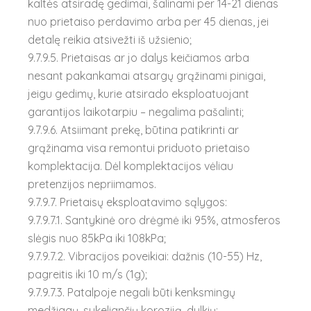
kaltės atsiradę gedimai, šalinami per 14-21 dienas
nuo prietaiso perdavimo arba per 45 dienas, jei
detalę reikia atsivežti iš užsienio;
9.7.9.5. Prietaisas ar jo dalys keičiamos arba
nesant pakankamai atsargų grąžinami pinigai,
jeigu gedimų, kurie atsirado eksploatuojant
garantijos laikotarpiu – negalima pašalinti;
9.7.9.6. Atsiimant prekę, būtina patikrinti ar
grąžinama visa remontui priduoto prietaiso
komplektacija. Dėl komplektacijos vėliau
pretenzijos nepriimamos.
9.7.9.7. Prietaisų eksploatavimo sąlygos:
9.7.9.7.1. Santykinė oro drėgmė iki 95%, atmosferos
slėgis nuo 85kPa iki 108kPa;
9.7.9.7.2. Vibracijos poveikiai: dažnis (10-55) Hz,
pagreitis iki 10 m/s (1g);
9.7.9.7.3. Patalpoje negali būti kenksmingų
medžiagų, sukeliančių koroziją, dulkių;