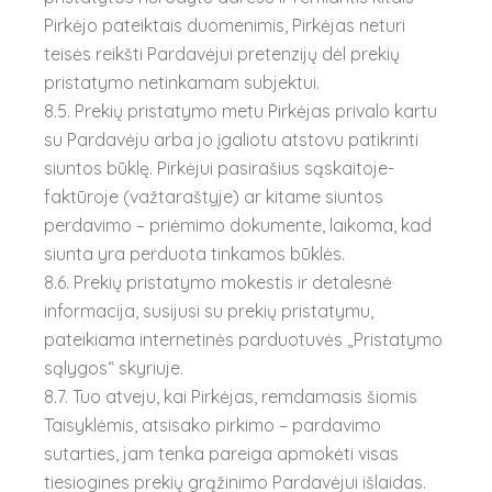
Pirkėjo pateiktais duomenimis, Pirkėjas neturi
teisės reikšti Pardavėjui pretenzijų dėl prekių
pristatymo netinkamam subjektui.
8.5. Prekių pristatymo metu Pirkėjas privalo kartu
su Pardavėju arba jo įgaliotu atstovu patikrinti
siuntos būklę. Pirkėjui pasirašius sąskaitoje-
faktūroje (važtaraštyje) ar kitame siuntos
perdavimo – priėmimo dokumente, laikoma, kad
siunta yra perduota tinkamos būklės.
8.6. Prekių pristatymo mokestis ir detalesnė
informacija, susijusi su prekių pristatymu,
pateikiama internetinės parduotuvės „Pristatymo
sąlygos“ skyriuje.
8.7. Tuo atveju, kai Pirkėjas, remdamasis šiomis
Taisyklėmis, atsisako pirkimo – pardavimo
sutarties, jam tenka pareiga apmokėti visas
tiesiogines prekių grąžinimo Pardavėjui išlaidas.