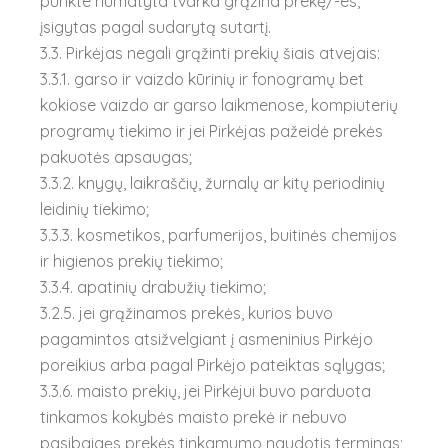
punkte numatyta tvarka grąžina prekę/-es,
įsigytas pagal sudarytą sutartį.
3.3. Pirkėjas negali grąžinti prekių šiais atvejais:
3.3.1. garso ir vaizdo kūrinių ir fonogramų bet
kokiose vaizdo ar garso laikmenose, kompiuterių
programų tiekimo ir jei Pirkėjas pažeidė prekės
pakuotės apsaugas;
3.3.2. knygų, laikraščių, žurnalų ar kitų periodinių
leidinių tiekimo;
3.3.3. kosmetikos, parfumerijos, buitinės chemijos
ir higienos prekių tiekimo;
3.3.4. apatinių drabužių tiekimo;
3.2.5. jei grąžinamos prekės, kurios buvo
pagamintos atsižvelgiant į asmeninius Pirkėjo
poreikius arba pagal Pirkėjo pateiktas sąlygas;
3.3.6. maisto prekių, jei Pirkėjui buvo parduota
tinkamos kokybės maisto prekė ir nebuvo
pasibaigęs prekės tinkamumo naudotis terminas;