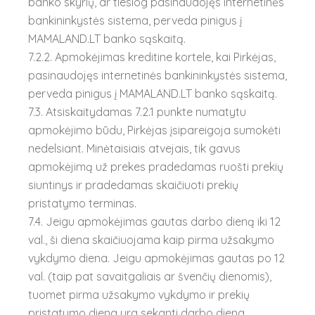
banko skyrių, ar tiesiog pasinaudojęs internetinės
bankininkystės sistema, perveda pinigus į
MAMALAND.LT banko sąskaitą.
7.2.2. Apmokėjimas kreditine kortele, kai Pirkėjas,
pasinaudojęs internetinės bankininkystės sistema,
perveda pinigus į MAMALAND.LT banko sąskaitą.
7.3. Atsiskaitydamas 7.2.1 punkte numatytu
apmokėjimo būdu, Pirkėjas įsipareigoja sumokėti
nedelsiant. Minėtaisiais atvejais, tik gavus
apmokėjimą už prekes pradedamas ruošti prekių
siuntinys ir pradedamas skaičiuoti prekių
pristatymo terminas.
7.4. Jeigu apmokėjimas gautas darbo dieną iki 12
val., ši diena skaičiuojama kaip pirma užsakymo
vykdymo diena. Jeigu apmokėjimas gautas po 12
val. (taip pat savaitgaliais ar švenčių dienomis),
tuomet pirma užsakymo vykdymo ir prekių
pristatymo diena yra sekanti darbo diena.