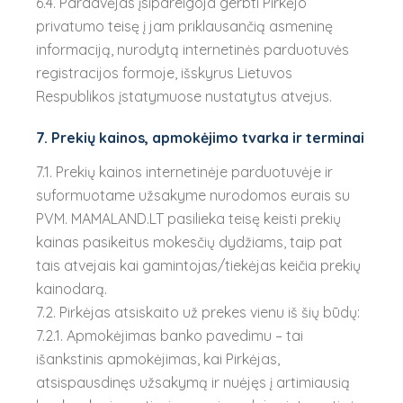
6.4. Pardavėjas įsipareigoja gerbti Pirkėjo
privatumo teisę į jam priklausančią asmeninę
informaciją, nurodytą internetinės parduotuvės
registracijos formoje, išskyrus Lietuvos
Respublikos įstatymuose nustatytus atvejus.
7. Prekių kainos, apmokėjimo tvarka ir terminai
7.1. Prekių kainos internetinėje parduotuvėje ir
suformuotame užsakyme nurodomos eurais su
PVM. MAMALAND.LT pasilieka teisę keisti prekių
kainas pasikeitus mokesčių dydžiams, taip pat
tais atvejais kai gamintojas/tiekėjas keičia prekių
kainodarą.
7.2. Pirkėjas atsiskaito už prekes vienu iš šių būdų:
7.2.1. Apmokėjimas banko pavedimu – tai
išankstinis apmokėjimas, kai Pirkėjas,
atsispausdinęs užsakymą ir nuėjęs į artimiausią