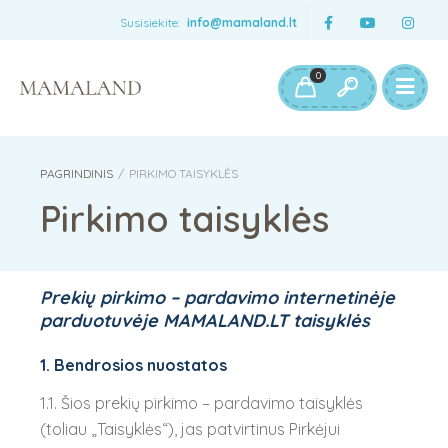
Susisiekite:
info@mamaland.lt
0
PAGRINDINIS
/
PIRKIMO TAISYKLĖS
Pirkimo taisyklės
Prekių pirkimo – pardavimo internetinėje
parduotuvėje MAMALAND.LT taisyklės
1. Bendrosios nuostatos
1.1. Šios prekių pirkimo – pardavimo taisyklės
(toliau „Taisyklės“), jas patvirtinus Pirkėjui