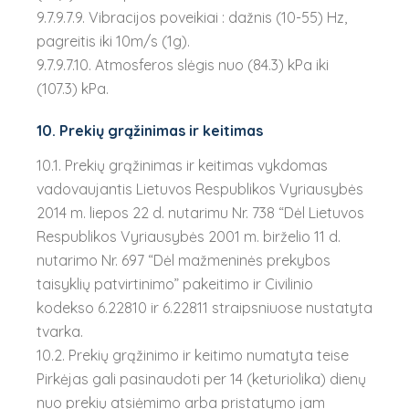
9.7.9.7.9. Vibracijos poveikiai : dažnis (10-55) Hz,
pagreitis iki 10m/s (1g).
9.7.9.7.10. Atmosferos slėgis nuo (84.3) kPa iki
(107.3) kPa.
10. Prekių grąžinimas ir keitimas
10.1. Prekių grąžinimas ir keitimas vykdomas
vadovaujantis Lietuvos Respublikos Vyriausybės
2014 m. liepos 22 d. nutarimu Nr. 738 “Dėl Lietuvos
Respublikos Vyriausybės 2001 m. birželio 11 d.
nutarimo Nr. 697 “Dėl mažmeninės prekybos
taisyklių patvirtinimo” pakeitimo ir Civilinio
kodekso 6.22810 ir 6.22811 straipsniuose nustatyta
tvarka.
10.2. Prekių grąžinimo ir keitimo numatyta teise
Pirkėjas gali pasinaudoti per 14 (keturiolika) dienų
nuo prekių atsiėmimo arba pristatymo jam