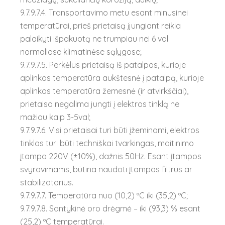
9.7.9.7.4. Transportavimo metu esant minusinei
temperatūrai, prieš prietaisą įjungiant reikia
palaikyti išpakuotą ne trumpiau nei 6 val
normaliose klimatinėse sąlygose;
9.7.9.7.5. Perkėlus prietaisą iš patalpos, kurioje
aplinkos temperatūra aukštesnė į patalpą, kurioje
aplinkos temperatūra žemesnė (ir atvirkščiai),
prietaiso negalima jungti į elektros tinklą ne
mažiau kaip 3-5val;
9.7.9.7.6. Visi prietaisai turi būti įžeminami, elektros
tinklas turi būti techniškai tvarkingas, maitinimo
įtampa 220V (±10%), dažnis 50Hz. Esant įtampos
svyravimams, būtina naudoti įtampos filtrus ar
stabilizatorius.
9.7.9.7.7. Temperatūra nuo (10,2) ºC iki (35,2) ºC;
9.7.9.7.8. Santykinė oro drėgmė – iki (93,3) % esant
(25,2) ºC temperatūrai.