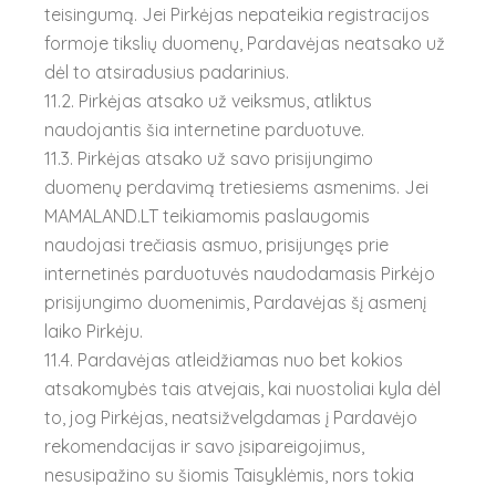
teisingumą. Jei Pirkėjas nepateikia registracijos
formoje tikslių duomenų, Pardavėjas neatsako už
dėl to atsiradusius padarinius.
11.2. Pirkėjas atsako už veiksmus, atliktus
naudojantis šia internetine parduotuve.
11.3. Pirkėjas atsako už savo prisijungimo
duomenų perdavimą tretiesiems asmenims. Jei
MAMALAND.LT teikiamomis paslaugomis
naudojasi trečiasis asmuo, prisijungęs prie
internetinės parduotuvės naudodamasis Pirkėjo
prisijungimo duomenimis, Pardavėjas šį asmenį
laiko Pirkėju.
11.4. Pardavėjas atleidžiamas nuo bet kokios
atsakomybės tais atvejais, kai nuostoliai kyla dėl
to, jog Pirkėjas, neatsižvelgdamas į Pardavėjo
rekomendacijas ir savo įsipareigojimus,
nesusipažino su šiomis Taisyklėmis, nors tokia