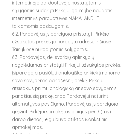
internetinėje parduotuvėje nustatytomis
sąlygomis sudaryti Pirkėjui galimybę naudotis
internetinės parduotuvės MAMALAND.LT
teikiamomis paslaugomis.
6.2. Pardavėjas įsipareigoja pristatyti Pirkėjo
užsakytas prekes jo nurodytu adresu ir šiose
Taisyklėse nurodytomis sąlygomis.
6.3. Pardavėjas, dėl svarbių aplinkybių
negalėdamas pristatyti Pirkėjui užsakytos prekės,
įsipareigoja pasiūlyti analogišką ar kiek įmanoma
savo savybėmis panašesnę prekę. Pirkėjui
atsisakius priimti analogišką ar savo savybėmis
panašiausią prekę, arba Pardavėjui neturint
alternatyvos pasiūlymo, Pardavėjas įsipareigoja
grąžinti Pirkėjui sumokėtus pinigus per 3 (tris)
darbo dienas, jeigu buvo atliktas išankstinis
apmokėjimas.