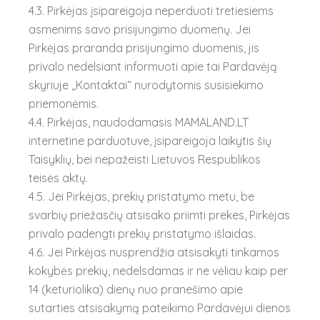
4.3. Pirkėjas įsipareigoja neperduoti tretiesiems
asmenims savo prisijungimo duomenų. Jei
Pirkėjas praranda prisijungimo duomenis, jis
privalo nedelsiant informuoti apie tai Pardavėją
skyriuje „Kontaktai“ nurodytomis susisiekimo
priemonėmis.
4.4. Pirkėjas, naudodamasis MAMALAND.LT
internetine parduotuve, įsipareigoja laikytis šių
Taisyklių, bei nepažeisti Lietuvos Respublikos
teisės aktų.
4.5. Jei Pirkėjas, prekių pristatymo metu, be
svarbių priežasčių atsisako priimti prekes, Pirkėjas
privalo padengti prekių pristatymo išlaidas.
4.6. Jei Pirkėjas nusprendžia atsisakyti tinkamos
kokybės prekių, nedelsdamas ir ne vėliau kaip per
14 (keturiolika) dienų nuo pranešimo apie
sutarties atsisakymą pateikimo Pardavėjui dienos