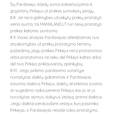
Šių Pardavėjo išlaidų suma išskaičiuojama iš
grąžintinų Pirkėjui už prekes sumokėtų pinigų .
8.8. Jei nėra galimybės užsakytų prekių pristatyti
viena siunta, tai MAMALAND.LT turi teisę pristatyti
prekes keliomis siuntomis.
8.9. Visais atvejais Pardavėjas atleidžiamas nuo
atsakomybės už prekių pristatymo terminų
pažeidimą, jeigu prekės Pirkėjui nėra pristatomos
arba pristatomos ne laiku dėl Pirkėjo kaltės arba
dėl nuo Pirkėjo priklausančių aplinkybių.
8.10. Jeigu pirkimo-pardavimo sutartyje
numatytas daiktų gabenimas ir Pardavėjas
išsiunčia daiktus Pirkėjui, daiktų atsitiktinio žuvimo
ar sugedimo rizika pereina Pirkėjui, kai jis ar jo
nurodytas asmuo, išskyrus vežėją, priima daiktus.
Jeigu daiktai perduodami vežėjui, kurį pasirinko
Pirkėjas, o Pardavėjas nesiūlė tokio pristatymo,