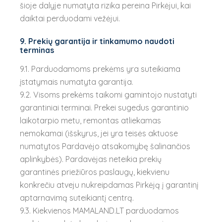
šioje dalyje numatyta rizika pereina Pirkėjui, kai
daiktai perduodami vežėjui.
9. Prekių garantija ir tinkamumo naudoti
terminas
9.1. Parduodamoms prekėms yra suteikiama
įstatymais numatyta garantija.
9.2. Visoms prekėms taikomi gamintojo nustatyti
garantiniai terminai. Prekei sugedus garantinio
laikotarpio metu, remontas atliekamas
nemokamai (išskyrus, jei yra teisės aktuose
numatytos Pardavėjo atsakomybę šalinančios
aplinkybės). Pardavėjas neteikia prekių
garantinės priežiūros paslaugų, kiekvienu
konkrečiu atveju nukreipdamas Pirkėją į garantinį
aptarnavimą suteikiantį centrą.
9.3. Kiekvienos MAMALAND.LT parduodamos