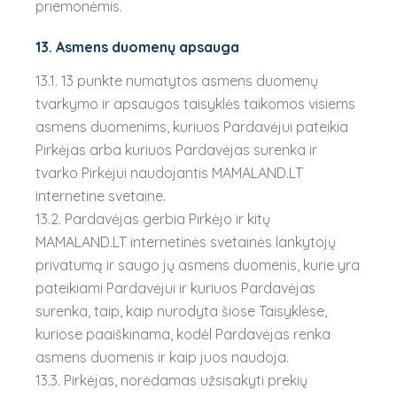
priemonėmis.
13. Asmens duomenų apsauga
13.1. 13 punkte numatytos asmens duomenų
tvarkymo ir apsaugos taisyklės taikomos visiems
asmens duomenims, kuriuos Pardavėjui pateikia
Pirkėjas arba kuriuos Pardavėjas surenka ir
tvarko Pirkėjui naudojantis MAMALAND.LT
internetine svetaine.
13.2. Pardavėjas gerbia Pirkėjo ir kitų
MAMALAND.LT internetinės svetainės lankytojų
privatumą ir saugo jų asmens duomenis, kurie yra
pateikiami Pardavėjui ir kuriuos Pardavėjas
surenka, taip, kaip nurodyta šiose Taisyklėse,
kuriose paaiškinama, kodėl Pardavėjas renka
asmens duomenis ir kaip juos naudoja.
13.3. Pirkėjas, norėdamas užsisakyti prekių