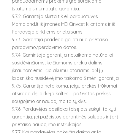
parduodamoms prekėms yra suteikiama
įstatymais numatyta garantija.
9.7.2. Garantija skirta tik el. parduotuvės
Mamaland.lt iš įmonės MB Cinvest klientams ir iš
Pardavėjo pirktiems prietaisams.
9.7.3. Garantija pradeda galioti nuo prietaiso
pardavimo/perdavimo datos.
9.7.4. Gamintojo garantija netaikoma natūraliai
susidėvinčioms, keičiamoms prekių dalims,
įkraunamiems ličio akumuliatoriams, dėl jų
laipsniško nusidėvėjimo taikoma 6 mėn. garantija.
9.7.5. Garantija netaikoma, jeigu prekės trūkumai
atsirado dėl pirkėjo kaltės – pažeistos prekės
saugojimo ar naudojimo taisyklės.
9.7.6. Pardavėjas pasilieka teisę atsisakyti taikyti
garantiją, jei pažeistos garantinės sąlygos ir (ar)
prietaiso naudojimo instrukcijos.
9.7.7. Kai pardavėjas pakeičia daiktą ar jo