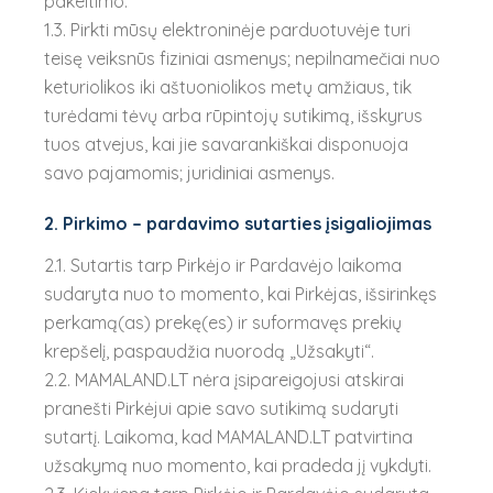
pakeitimo.
1.3. Pirkti mūsų elektroninėje parduotuvėje turi
teisę veiksnūs fiziniai asmenys; nepilnamečiai nuo
keturiolikos iki aštuoniolikos metų amžiaus, tik
turėdami tėvų arba rūpintojų sutikimą, išskyrus
tuos atvejus, kai jie savarankiškai disponuoja
savo pajamomis; juridiniai asmenys.
2. Pirkimo – pardavimo sutarties įsigaliojimas
2.1. Sutartis tarp Pirkėjo ir Pardavėjo laikoma
sudaryta nuo to momento, kai Pirkėjas, išsirinkęs
perkamą(as) prekę(es) ir suformavęs prekių
krepšelį, paspaudžia nuorodą „Užsakyti“.
2.2. MAMALAND.LT nėra įsipareigojusi atskirai
pranešti Pirkėjui apie savo sutikimą sudaryti
sutartį. Laikoma, kad MAMALAND.LT patvirtina
užsakymą nuo momento, kai pradeda jį vykdyti.