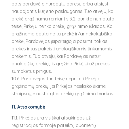
pats pardavėjo nurodytu adresu arba atsiųsti
naudojantis kurjerio paslaugomis. Tuo atveju, kai
prekė grąžinama remiantis 3.2. punkte numatyta
teise, Pirkėjui tenka prekių grąžinimo išlaidos. Kai
grąžinama gauta ne ta prekė ir/ar nekokybiška
prekė, Pardavėjas įsipareigoja pasiimti tokias
prekes ir jas pakeisti analogiškomis tinkamomis
prekėmis. Tuo atveju, kai Pardavėjas neturi
analogiškų prekių, jis grąžina Pirkėjui už prekes
sumokėtus pinigus.
10.6. Pardavėjas turi teisę nepriimti Pirkėjo
grąžinamų prekių, jei Pirkėjas nesilaiko šiame
straipsnyje nustatytos prekių grąžinimo tvarkos.
11. Atsakomybė
11.1. Pirkėjas yra visiškai atsakingas už
registracijos formoje pateiktų duomenų