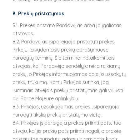
8. Prekių pristatymas
8.1. Prekes pristato Pardavėjas arba jo įgaliotas
atstovas.
8.2. Pardavėjas įsipareigoja pristatyti prekes
Pirkėjui laikydamasis prekių aprašymuose
nurodytų terminų. Šie terminai netaikomi tais
atvejais, kai Pardavėjo sandėlyje nėra reikiamų
prekių, o Pirkėjas informuojamas apie jo užsakytų
prekių trūkumą. Kartu Pirkėjas sutinka, jog
išimtinais atvejais prekių pristatymas gali vėluoti
dėl Force Majeure aplinkybių.
8.3. Pirkėjas, užsakydamas prekes, įsipareigoja
nurodyti tikslią prekių pristatymo vietą.
8.4. Pirkėjas įsipareigoja prekes priimti pats. Tuo
atveju, kai jis prekių pats priimti negali, o prekės
pristatytos nurodytu adresu ir remiantis kitais