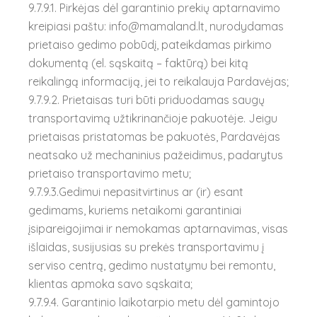
9.7.9.1. Pirkėjas dėl garantinio prekių aptarnavimo
kreipiasi paštu: info@mamaland.lt, nurodydamas
prietaiso gedimo pobūdį, pateikdamas pirkimo
dokumentą (el. sąskaitą – faktūrą) bei kitą
reikalingą informaciją, jei to reikalauja Pardavėjas;
9.7.9.2. Prietaisas turi būti priduodamas saugų
transportavimą užtikrinančioje pakuotėje. Jeigu
prietaisas pristatomas be pakuotės, Pardavėjas
neatsako už mechaninius pažeidimus, padarytus
prietaiso transportavimo metu;
9.7.9.3.Gedimui nepasitvirtinus ar (ir) esant
gedimams, kuriems netaikomi garantiniai
įsipareigojimai ir nemokamas aptarnavimas, visas
išlaidas, susijusias su prekės transportavimu į
serviso centrą, gedimo nustatymu bei remontu,
klientas apmoka savo sąskaita;
9.7.9.4. Garantinio laikotarpio metu dėl gamintojo