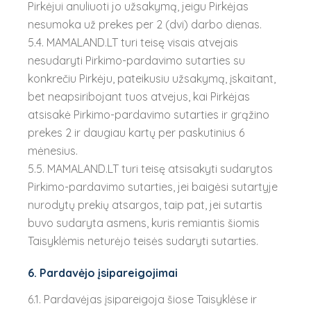
Pirkėjui anuliuoti jo užsakymą, jeigu Pirkėjas
nesumoka už prekes per 2 (dvi) darbo dienas.
5.4. MAMALAND.LT turi teisę visais atvejais
nesudaryti Pirkimo-pardavimo sutarties su
konkrečiu Pirkėju, pateikusiu užsakymą, įskaitant,
bet neapsiribojant tuos atvejus, kai Pirkėjas
atsisakė Pirkimo-pardavimo sutarties ir grąžino
prekes 2 ir daugiau kartų per paskutinius 6
mėnesius.
5.5. MAMALAND.LT turi teisę atsisakyti sudarytos
Pirkimo-pardavimo sutarties, jei baigėsi sutartyje
nurodytų prekių atsargos, taip pat, jei sutartis
buvo sudaryta asmens, kuris remiantis šiomis
Taisyklėmis neturėjo teisės sudaryti sutarties.
6. Pardavėjo įsipareigojimai
6.1. Pardavėjas įsipareigoja šiose Taisyklėse ir