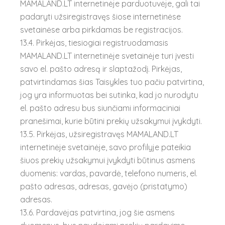
MAMALAND.LT internetinėje parduotuvėje, gali tai
padaryti užsiregistravęs šiose internetinėse
svetainėse arba pirkdamas be registracijos.
13.4. Pirkėjas, tiesiogiai registruodamasis
MAMALAND.LT internetinėje svetainėje turi įvesti
savo el. pašto adresą ir slaptažodį. Pirkėjas,
patvirtindamas šias Taisykles tuo pačiu patvirtina,
jog yra informuotas bei sutinka, kad jo nurodytu
el. pašto adresu bus siunčiami informaciniai
pranešimai, kurie būtini prekių užsakymui įvykdyti.
13.5. Pirkėjas, užsiregistravęs MAMALAND.LT
internetinėje svetainėje, savo profilyje pateikia
šiuos prekių užsakymui įvykdyti būtinus asmens
duomenis: vardas, pavardė, telefono numeris, el.
pašto adresas, adresas, gavėjo (pristatymo)
adresas.
13.6. Pardavėjas patvirtina, jog šie asmens