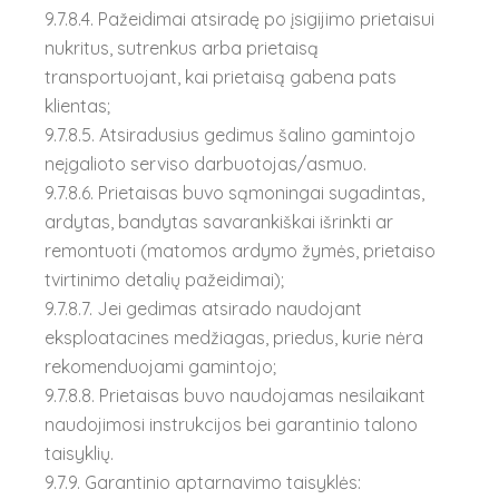
9.7.8.4. Pažeidimai atsiradę po įsigijimo prietaisui
nukritus, sutrenkus arba prietaisą
transportuojant, kai prietaisą gabena pats
klientas;
9.7.8.5. Atsiradusius gedimus šalino gamintojo
neįgalioto serviso darbuotojas/asmuo.
9.7.8.6. Prietaisas buvo sąmoningai sugadintas,
ardytas, bandytas savarankiškai išrinkti ar
remontuoti (matomos ardymo žymės, prietaiso
tvirtinimo detalių pažeidimai);
9.7.8.7. Jei gedimas atsirado naudojant
eksploatacines medžiagas, priedus, kurie nėra
rekomenduojami gamintojo;
9.7.8.8. Prietaisas buvo naudojamas nesilaikant
naudojimosi instrukcijos bei garantinio talono
taisyklių.
9.7.9. Garantinio aptarnavimo taisyklės: