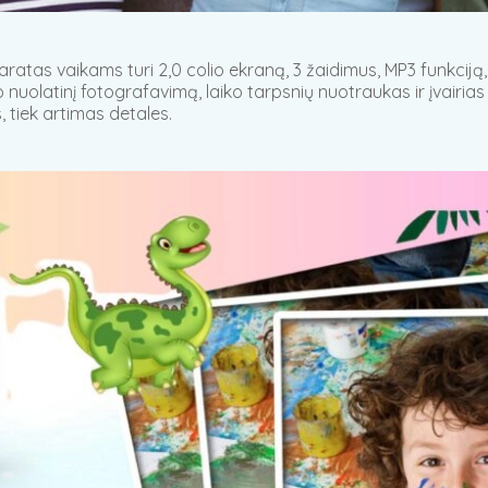
aratas vaikams turi 2,0 colio ekraną, 3 žaidimus, MP3 funkcij
uolatinį fotografavimą, laiko tarpsnių nuotraukas ir įvairias li
s, tiek artimas detales.