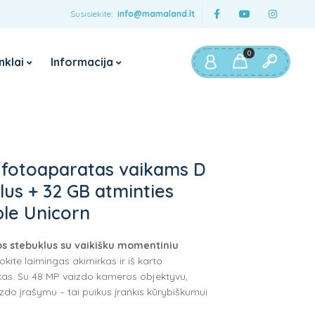
Susisiekite:
info@mamaland.lt
0
nklai
Informacija
rtinimai
Maitinimui
Baby Brezza
myHummy
Pieno mišinuko ruošimo
aparatai
Boba
 fotoaparatas vaikams D
Garintuvai trintuvai
JUMPER
lus + 32 GB atminties
Buteliukų šildytuvai
FISHER PRICE
ple Unicorn
sterilizatoriai
Trunki
Maitinimo kėdutės
jos stebuklus su vaikišku momentiniu
Maitinimo pagalvės
kite laimingas akimirkas ir iš karto
kas. Su 48 MP vaizdo kameros objektyvu,
Maisto dėžutės vaikams
izdo įrašymu – tai puikus įrankis kūrybiškumui
Gertuvės vaikams