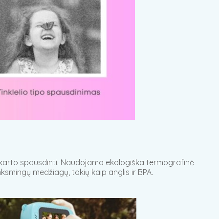
iš karto spausdinti. Naudojama ekologiška termografinė
smingų medžiagų, tokių kaip anglis ir BPA.