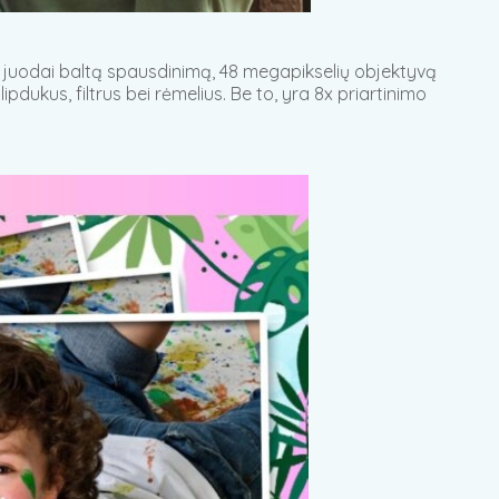
ą, juodai baltą spausdinimą, 48 megapikselių objektyvą
pdukus, filtrus bei rėmelius. Be to, yra 8x priartinimo