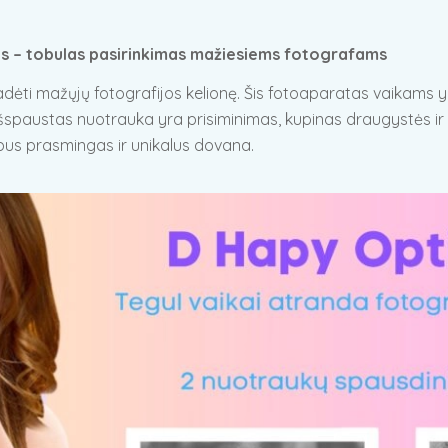
us – tobulas pasirinkimas mažiesiems fotografams
dėti mažųjų fotografijos kelionę. Šis fotoaparatas vaikams yr
 išspaustas nuotrauka yra prisiminimas, kupinas draugystės ir
bus prasmingas ir unikalus dovana.