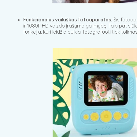
Funkcionalus vaikiškas fotoaparatas:
Šis fotoap
ir 1080P HD vaizdo įrašymo galimybę. Taip pat siūlo n
funkcija, kuri leidžia puikiai fotografuoti tiek tolima