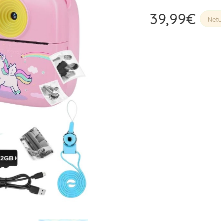
Čiulptukų dėklai, laikikliai
39,99
€
Net
Kūdikių pilvo diegliams
Sveikatos ir higienos prekės
Apsauginės tvorelės