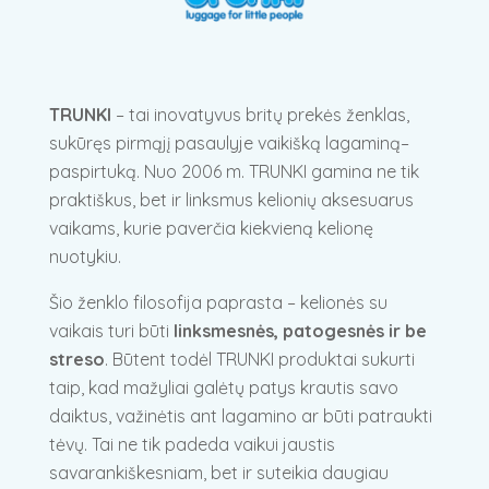
TRUNKI
– tai inovatyvus britų prekės ženklas,
sukūręs pirmąjį pasaulyje vaikišką lagaminą–
paspirtuką. Nuo 2006 m. TRUNKI gamina ne tik
praktiškus, bet ir linksmus kelionių aksesuarus
vaikams, kurie paverčia kiekvieną kelionę
nuotykiu.
Šio ženklo filosofija paprasta – kelionės su
vaikais turi būti
linksmesnės, patogesnės ir be
streso
. Būtent todėl TRUNKI produktai sukurti
taip, kad mažyliai galėtų patys krautis savo
daiktus, važinėtis ant lagamino ar būti patraukti
tėvų. Tai ne tik padeda vaikui jaustis
savarankiškesniam, bet ir suteikia daugiau