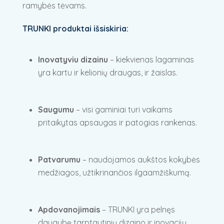
ramybės tėvams.
TRUNKI produktai išsiskiria:
Inovatyviu dizainu
– kiekvienas lagaminas
yra kartu ir kelionių draugas, ir žaislas.
Saugumu
– visi gaminiai turi vaikams
pritaikytas apsaugas ir patogias rankenas.
Patvarumu
– naudojamos aukštos kokybės
medžiagos, užtikrinančios ilgaamžiškumą.
Apdovanojimais
– TRUNKI yra pelnęs
daugybę tarptautinių dizaino ir inovacijų