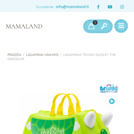
Susisiekite:
info@mamaland.lt
0
PRADŽIA
/
LAGAMINAI VAIKAMS
/
LAGAMINAS TRUNKI DUDLEY THE
DINOSAUR
Peržiūrėti
vaizdo