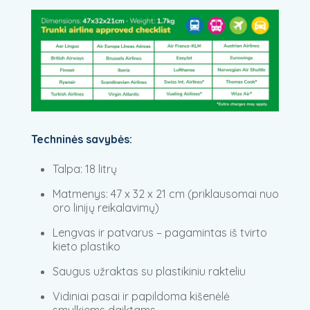
Techninės savybės:
Talpa: 18 litrų
Matmenys: 47 x 32 x 21 cm (priklausomai nuo
oro linijų reikalavimų)
Lengvas ir patvarus – pagamintas iš tvirto
kieto plastiko
Saugus užraktas su plastikiniu rakteliu
Vidiniai pasai ir papildoma kišenėlė
smulkiems daiktams