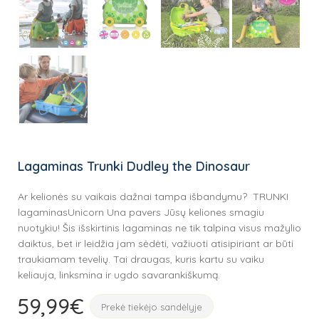
Lagaminas Trunki Dudley the Dinosaur
Ar kelionės su vaikais dažnai tampa išbandymu? TRUNKI
lagaminasUnicorn Una pavers Jūsų keliones smagiu
nuotykiu! Šis išskirtinis lagaminas ne tik talpina visus mažylio
daiktus, bet ir leidžia jam sėdėti, važiuoti atisipiriant ar būti
traukiamam tevelių. Tai draugas, kuris kartu su vaiku
keliauja, linksmina ir ugdo savarankiškumą.
59,99
€
Prekė tiekėjo sandėlyje