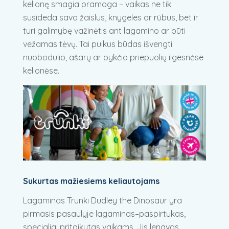
kelionę smagia pramoga – vaikas ne tik
susideda savo žaislus, knygeles ar rūbus, bet ir
turi galimybę važinėtis ant lagamino ar būti
vežamas tėvų. Tai puikus būdas išvengti
nuobodulio, ašarų ar pykčio priepuolių ilgesnėse
kelionėse.
Sukurtas mažiesiems keliautojams
Lagaminas Trunki Dudley the Dinosaur yra
pirmasis pasaulyje lagaminas–paspirtukas,
specialiai pritaikytas vaikams. Jis lengvas,