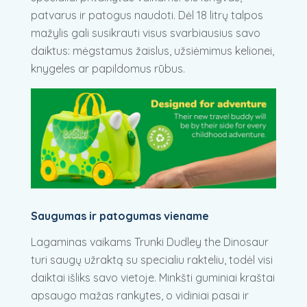
patvarus ir patogus naudoti. Dėl 18 litrų talpos
mažylis gali susikrauti visus svarbiausius savo
daiktus: mėgstamus žaislus, užsiėmimus kelionei,
knygeles ar papildomus rūbus.
Saugumas ir patogumas viename
Lagaminas vaikams Trunki Dudley the Dinosaur
turi saugų užraktą su specialiu rakteliu, todėl visi
daiktai išliks savo vietoje. Minkšti guminiai kraštai
apsaugo mažas rankytes, o vidiniai pasai ir