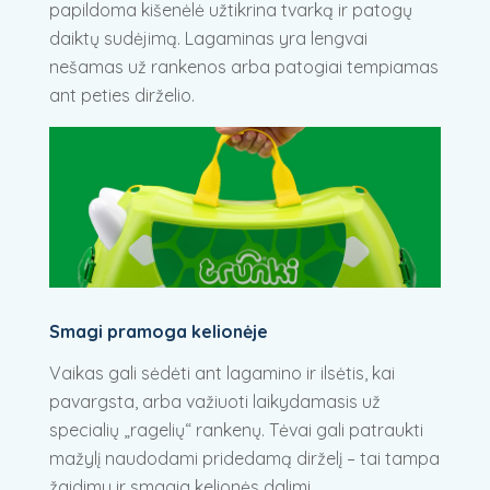
papildoma kišenėlė užtikrina tvarką ir patogų
daiktų sudėjimą. Lagaminas yra lengvai
nešamas už rankenos arba patogiai tempiamas
ant peties dirželio.
Smagi pramoga kelionėje
Vaikas gali sėdėti ant lagamino ir ilsėtis, kai
pavargsta, arba važiuoti laikydamasis už
specialių „ragelių“ rankenų. Tėvai gali patraukti
mažylį naudodami pridedamą dirželį – tai tampa
žaidimu ir smagia kelionės dalimi.