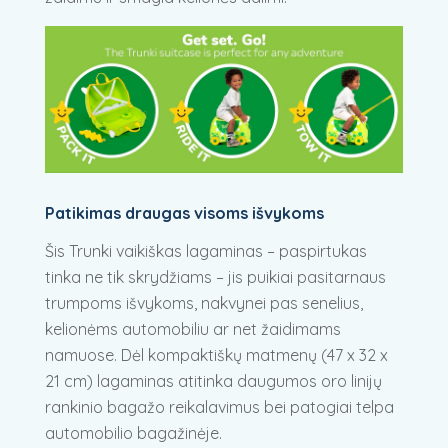
Patikimas draugas visoms išvykoms
Šis Trunki vaikiškas lagaminas – paspirtukas
tinka ne tik skrydžiams – jis puikiai pasitarnaus
trumpoms išvykoms, nakvynei pas senelius,
kelionėms automobiliu ar net žaidimams
namuose. Dėl kompaktiškų matmenų (47 x 32 x
21 cm) lagaminas atitinka daugumos oro linijų
rankinio bagažo reikalavimus bei patogiai telpa
automobilio bagažinėje.