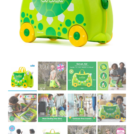
įrašą