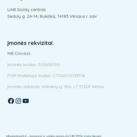
UAB Siuntų centras
Sedulų g. 2A-14, Bukiškis, 14183 Vilniaus r. sav.
Įmonės rekvizitai:
MB Cinvest
Įmonės kodas: 305630155
PVM mokėtojo kodas: LT100013729118
Įmonės adresas: Kalnėnų g. 91A, LT-11329 Vilnius
Facebook
Instagram
YouTube
Mamaland.lt - mamos ir vaiko pasaulis | © 2026 Visos teisės