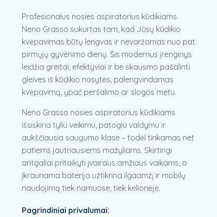
Profesionalus nosies aspiratorius kūdikiams
Neno Grasso sukurtas tam, kad Jūsų kūdikio
kvėpavimas būtų lengvas ir nevaržomas nuo pat
pirmųjų gyvenimo dienų. Šis modernus įrenginys
leidžia greitai, efektyviai ir be skausmo pašalinti
gleives iš kūdikio nosytės, palengvindamas
kvėpavimą, ypač peršalimo ar slogos metu.
Neno Grasso nosies aspiratorius kūdikiams
išsiskiria tyliu veikimu, patogiu valdymu ir
aukščiausia saugumo klase – todėl tinkamas net
patiems jautriausiems mažyliams. Skirtingi
antgaliai pritaikyti įvairaus amžiaus vaikams, o
įkraunama baterija užtikrina ilgaamžį ir mobilų
naudojimą tiek namuose, tiek kelionėje.
Pagrindiniai privalumai: