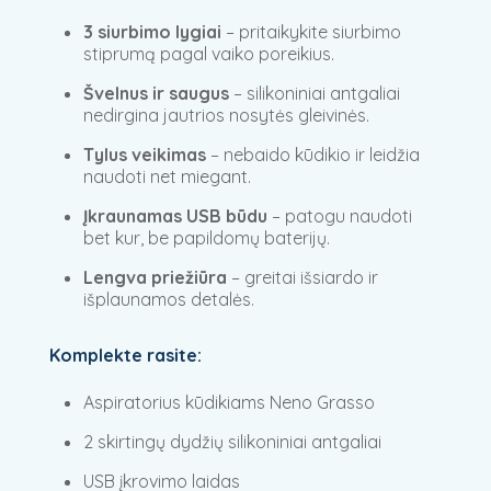
3 siurbimo lygiai
– pritaikykite siurbimo
stiprumą pagal vaiko poreikius.
Švelnus ir saugus
– silikoniniai antgaliai
nedirgina jautrios nosytės gleivinės.
Tylus veikimas
– nebaido kūdikio ir leidžia
naudoti net miegant.
Įkraunamas USB būdu
– patogu naudoti
bet kur, be papildomų baterijų.
Lengva priežiūra
– greitai išsiardo ir
išplaunamos detalės.
Komplekte rasite:
Aspiratorius kūdikiams Neno Grasso
2 skirtingų dydžių silikoniniai antgaliai
USB įkrovimo laidas