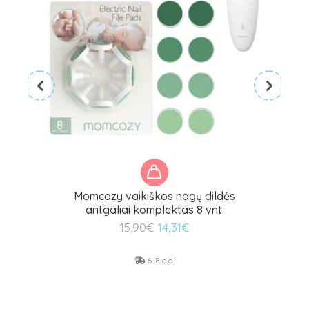
Momcozy vaikiškos nagų dildės
antgaliai komplektas 8 vnt.
Original
Current
15,90
€
14,31
€
price
price
was:
is:
6-8 d.d.
15,90€.
14,31€.