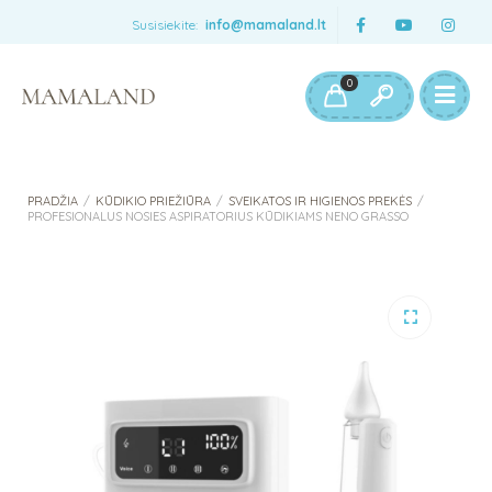
Susisiekite:
info@mamaland.lt
0
PRADŽIA
/
KŪDIKIO PRIEŽIŪRA
/
SVEIKATOS IR HIGIENOS PREKĖS
/
PROFESIONALUS NOSIES ASPIRATORIUS KŪDIKIAMS NENO GRASSO