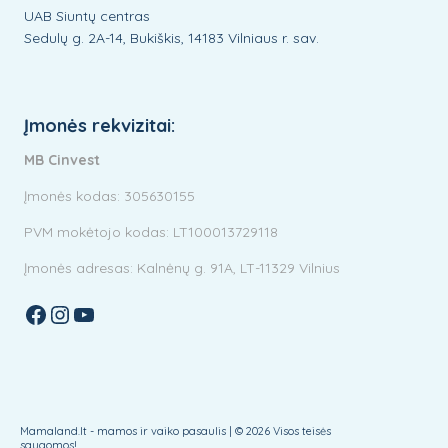
UAB Siuntų centras
Sedulų g. 2A-14, Bukiškis, 14183 Vilniaus r. sav.
Įmonės rekvizitai:
MB Cinvest
Įmonės kodas: 305630155
PVM mokėtojo kodas: LT100013729118
Įmonės adresas: Kalnėnų g. 91A, LT-11329 Vilnius
Facebook
Instagram
YouTube
Mamaland.lt - mamos ir vaiko pasaulis | © 2026 Visos teisės
saugomos!