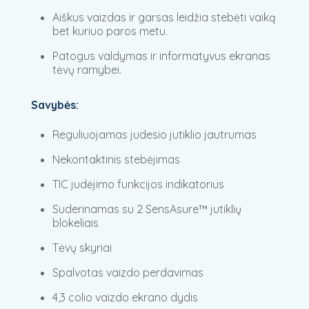
Aiškus vaizdas ir garsas leidžia stebėti vaiką
bet kuriuo paros metu.
Patogus valdymas ir informatyvus ekranas
tėvų ramybei.
Savybės:
Reguliuojamas judesio jutiklio jautrumas
Nekontaktinis stebėjimas
TIC judėjimo funkcijos indikatorius
Suderinamas su 2 SensAsure™ jutiklių
blokeliais
Tėvų skyriai
Spalvotas vaizdo perdavimas
4,3 colio vaizdo ekrano dydis