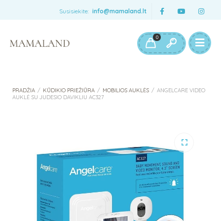
Susisiekite:
info@mamaland.lt
0
PRADŽIA
/
KŪDIKIO PRIEŽIŪRA
/
MOBILIOS AUKLĖS
/
ANGELCARE VIDEO
AUKLĖ SU JUDESIO DAVIKLIU AC327