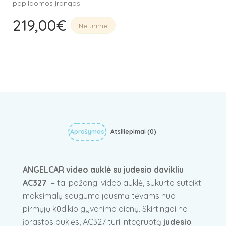
papildomos įrangos.
219,00
€
Neturime
Aprašymas
Atsiliepimai (0)
ANGELCAR video auklė su judesio davikliu
AC327
– tai pažangi video auklė, sukurta suteikti
maksimalų saugumo jausmą tėvams nuo
pirmųjų kūdikio gyvenimo dienų. Skirtingai nei
įprastos auklės, AC327 turi integruotą
judesio