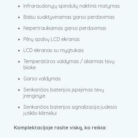
Infraraudonųjų spindulių naktinis matymas
Balsu suaktyvinamas garso perdavimas
Nepertraukiamas garso perdavimas
Pilnų spalvų LCD ekranas
LCD ekranas su mygtukais
Temperatūros valdymas / aliarmas tėvų
bloke
Garso valdymas
Senkančios baterijos įspėjimas tėvų
įrenginyje
Senkančios baterijos signalizacija judesio
jutiklio kilimėliui
Komplektacijoje rasite viską, ko reikia: