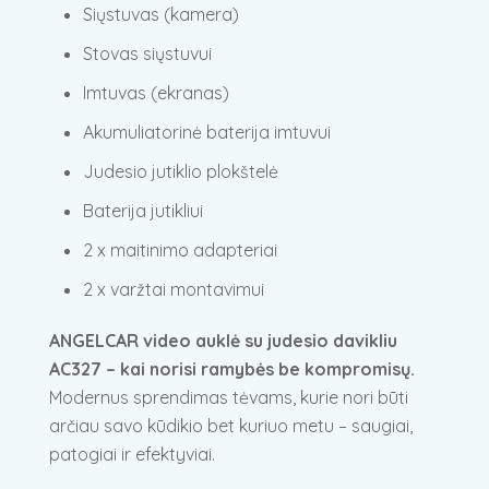
Siųstuvas (kamera)
Stovas siųstuvui
Imtuvas (ekranas)
Akumuliatorinė baterija imtuvui
Judesio jutiklio plokštelė
Baterija jutikliui
2 x maitinimo adapteriai
2 x varžtai montavimui
ANGELCAR video auklė su judesio davikliu
AC327 – kai norisi ramybės be kompromisų.
Modernus sprendimas tėvams, kurie nori būti
arčiau savo kūdikio bet kuriuo metu – saugiai,
patogiai ir efektyviai.