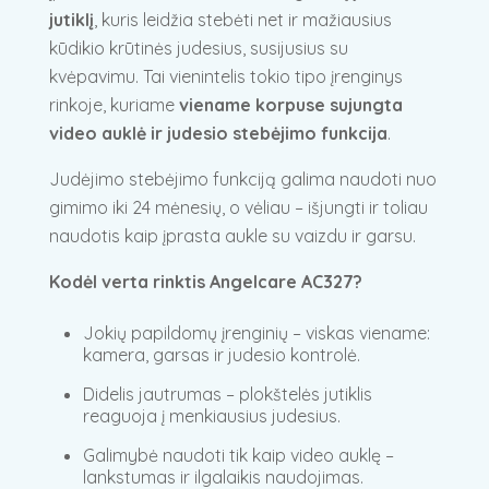
jutiklį
, kuris leidžia stebėti net ir mažiausius
kūdikio krūtinės judesius, susijusius su
kvėpavimu. Tai vienintelis tokio tipo įrenginys
rinkoje, kuriame
viename korpuse sujungta
video auklė ir judesio stebėjimo funkcija
.
Judėjimo stebėjimo funkciją galima naudoti nuo
gimimo iki 24 mėnesių, o vėliau – išjungti ir toliau
naudotis kaip įprasta aukle su vaizdu ir garsu.
Kodėl verta rinktis Angelcare AC327?
Jokių papildomų įrenginių – viskas viename:
kamera, garsas ir judesio kontrolė.
Didelis jautrumas – plokštelės jutiklis
reaguoja į menkiausius judesius.
Galimybė naudoti tik kaip video auklę –
lankstumas ir ilgalaikis naudojimas.