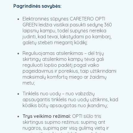
Pagrindinės savybės:
Elektroninės sūpynės CARETERO OPTI
GREEN leidžia visiškai pasukti sėdynę 360
laipsnių kampu, todėl supynės nereikia
judinti, kad tėvai, lakstydami po kambarį,
galėtų stebėti miegantį kūdikį;
Reguliuojamas atsilenkimas – dėl trijų
skirtingų atsilenkimo kampų tėvai gali
reguliuoti lopšio padėtį pagal vaiko
pageidavimus ir poreikius, taip užtikrindami
maksimalų komfortą miego ar žaidimų
metu;
Tinklelis nuo uodų – nuo vabzdžių
apsaugantis tinklelis nuo uodų užtikrins, kad
kūdikis būtų apsaugotas nuo įkandimų;
Trys veikimo režimai:
OPTI siūlo tris
skirtingus supimo režimus: supimą ant
nugaros, supimą per visą gulimą vietą ir