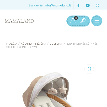
Susisiekite:
info@mamaland.lt
0
PRADŽIA
/
KŪDIKIO PRIEŽIŪRA
/
GULTUKAI
/
ELEKTRONINĖS SŪPYNĖS
CARETERO OPTI BROWN