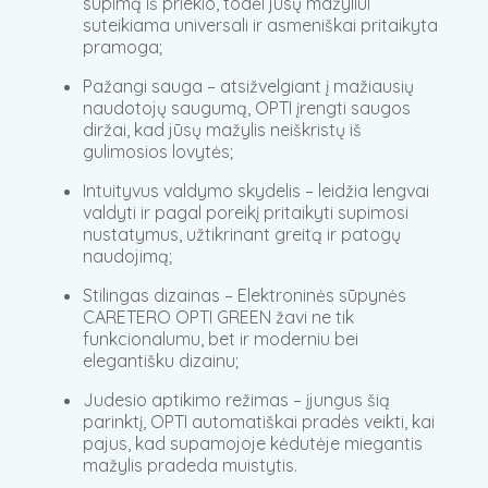
supimą iš priekio, todėl jūsų mažyliui
suteikiama universali ir asmeniškai pritaikyta
pramoga;
Pažangi sauga – atsižvelgiant į mažiausių
naudotojų saugumą, OPTI įrengti saugos
diržai, kad jūsų mažylis neiškristų iš
gulimosios lovytės;
Intuityvus valdymo skydelis – leidžia lengvai
valdyti ir pagal poreikį pritaikyti supimosi
nustatymus, užtikrinant greitą ir patogų
naudojimą;
Stilingas dizainas – Elektroninės sūpynės
CARETERO OPTI GREEN žavi ne tik
funkcionalumu, bet ir moderniu bei
elegantišku dizainu;
Judesio aptikimo režimas – įjungus šią
parinktį, OPTI automatiškai pradės veikti, kai
pajus, kad supamojoje kėdutėje miegantis
mažylis pradeda muistytis.