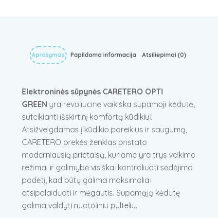
Aprašymas
Papildoma informacija
Atsiliepimai (0)
Elektroninės sūpynės CARETERO OPTI
GREEN
yra revoliucinė vaikiška supamoji kėdutė,
suteikianti išskirtinį komfortą kūdikiui.
Atsižvelgdamas į kūdikio poreikius ir saugumą,
CARETERO prekės ženklas pristato
moderniausią prietaisą, kuriame yra trys veikimo
režimai ir galimybė visiškai kontroliuoti sėdėjimo
padėtį, kad būtų galima maksimaliai
atsipalaiduoti ir mėgautis. Supamąją kėdutę
galima valdyti nuotoliniu pulteliu.