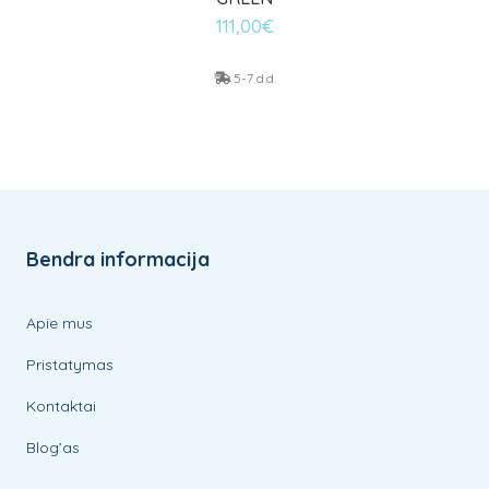
111,00
€
5-7 d.d.
Bendra informacija
Apie mus
Pristatymas
Kontaktai
Blog’as