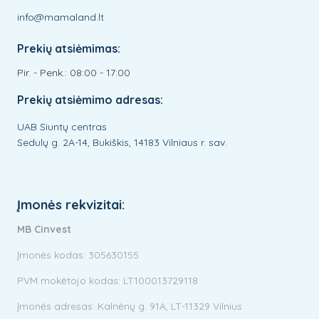
info@mamaland.lt
Prekių atsiėmimas:
Pir. - Penk.: 08:00 - 17:00
Prekių atsiėmimo adresas:
UAB Siuntų centras
Sedulų g. 2A-14, Bukiškis, 14183 Vilniaus r. sav.
Įmonės rekvizitai:
MB Cinvest
Įmonės kodas: 305630155
PVM mokėtojo kodas: LT100013729118
Įmonės adresas: Kalnėnų g. 91A, LT-11329 Vilnius