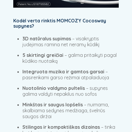
Kodėl verta rinktis MOMCOZY Cocosway
supynes?
3D natūralus supimas
– visakryptis
judėjimas ramina net neramų kūdikį
5 skirtingi greičiai
– galima pritaikyti pagal
kūdikio nuotaiką
Integruota muzika ir gamtos garsai
–
pasirenkami garso režimai atpalaiduoja
Nuotolinio valdymo pultelis
– supynes
galima valdyti nepakilus nuo sofos
Minkštas ir saugus lopšelis
– nuimama,
skalbiama sėdynės medžiaga, švelnūs
saugos diržai
Stilingas ir kompaktiškas dizainas
– tinka