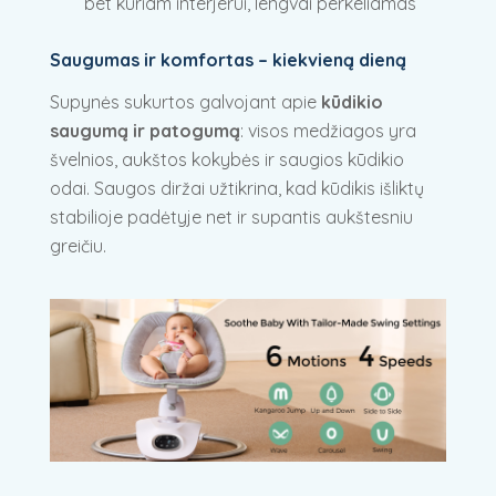
bet kuriam interjerui, lengvai perkeliamas
Saugumas ir komfortas – kiekvieną dieną
Supynės sukurtos galvojant apie
kūdikio
saugumą ir patogumą
: visos medžiagos yra
švelnios, aukštos kokybės ir saugios kūdikio
odai. Saugos diržai užtikrina, kad kūdikis išliktų
stabilioje padėtyje net ir supantis aukštesniu
greičiu.