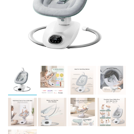
įrašą