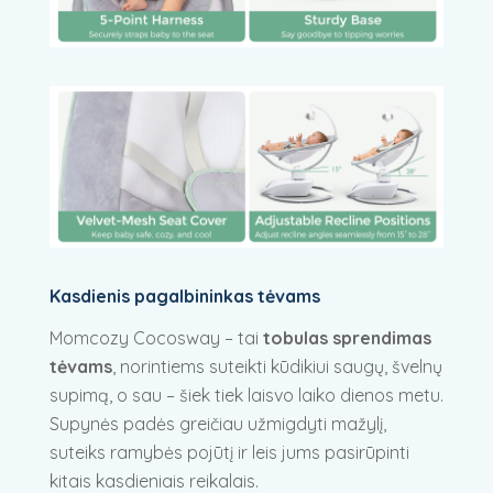
Kasdienis pagalbininkas tėvams
Momcozy Cocosway – tai
tobulas sprendimas
tėvams
, norintiems suteikti kūdikiui saugų, švelnų
supimą, o sau – šiek tiek laisvo laiko dienos metu.
Supynės padės greičiau užmigdyti mažylį,
suteiks ramybės pojūtį ir leis jums pasirūpinti
kitais kasdieniais reikalais.