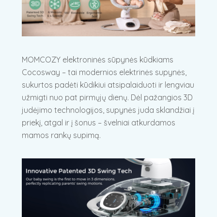
MOMCOZY elektroninės sūpynės kūdkiams
Cocosway – tai modernios elektrinės supynės,
sukurtos padėti kūdikiui atsipalaiduoti ir lengviau
užmigti nuo pat pirmųjų dienų. Dėl pažangios 3D
judėjimo technologijos, supynės juda sklandžiai į
priekį, atgal ir į šonus – švelniai atkurdamos
mamos rankų supimą.