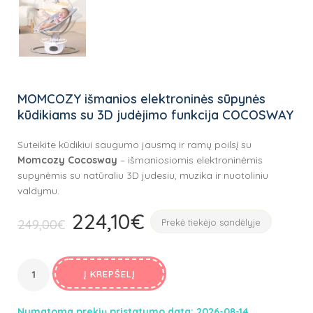
MOMCOZY išmanios elektroninės sūpynės
kūdikiams su 3D judėjimo funkcija COCOSWAY
Suteikite kūdikiui saugumo jausmą ir ramų poilsį su
Momcozy Cocosway
– išmaniosiomis elektroninėmis
supynėmis su natūraliu 3D judesiu, muzika ir nuotoliniu
valdymu.
224,10
€
Original
Current
249,00
€
Prekė tiekėjo sandėlyje
price
price
was:
is:
249,00€.
Į KREPŠELĮ
224,10€.
Numatoma prekių pristatymo data: 2026-08-14