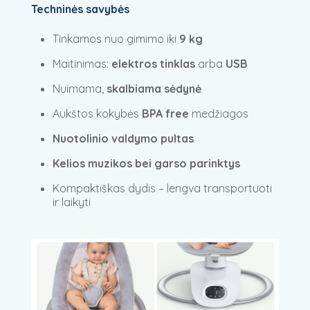
Techninės savybės
Tinkamos nuo gimimo iki
9 kg
Maitinimas:
elektros tinklas
arba
USB
Nuimama,
skalbiama sėdynė
Aukštos kokybės
BPA free
medžiagos
Nuotolinio valdymo pultas
Kelios muzikos bei garso parinktys
Kompaktiškas dydis – lengva transportuoti
ir laikyti