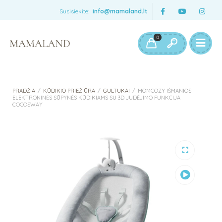
Susisiekite:
info@mamaland.lt
0
PRADŽIA
/
KŪDIKIO PRIEŽIŪRA
/
GULTUKAI
/
MOMCOZY IŠMANIOS
ELEKTRONINĖS SŪPYNĖS KŪDIKIAMS SU 3D JUDĖJIMO FUNKCIJA
COCOSWAY
Peržiūrėti
vaizdo