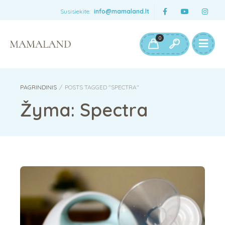
Susisiekite:
info@mamaland.lt
0
PAGRINDINIS
/
POSTS TAGGED "SPECTRA"
Žyma:
Spectra
Spectra S1 Plus dvigubo elektrinio pientraukio apžvalga