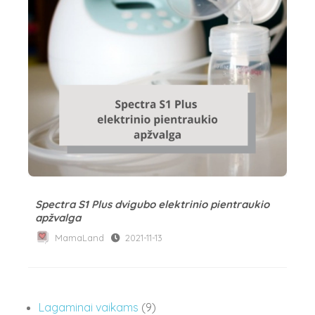
Spectra S1 Plus dvigubo elektrinio pientraukio
apžvalga
MamaLand
2021-11-13
9
Lagaminai vaikams
9