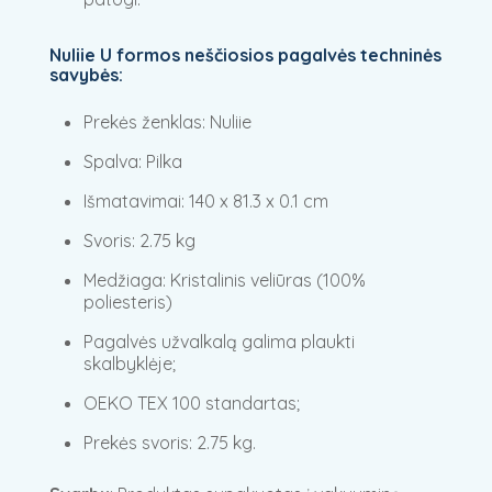
Nuliie U formos neščiosios pagalvės techninės
savybės:
Prekės ženklas: Nuliie
Spalva: Pilka
Išmatavimai: 140 x 81.3 x 0.1 cm
Svoris: 2.75 kg
Medžiaga: Kristalinis veliūras (100%
poliesteris)
Pagalvės užvalkalą galima plaukti
skalbyklėje;
OEKO TEX 100 standartas;
Prekės svoris: 2.75 kg.