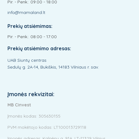
Pir. - Penk.: 09:00 - 18:00
info@mamaland.lt
Prekių atsiėmimas:
Pir. - Penk.: 08:00 - 17:00
Prekių atsiėmimo adresas:
UAB Siuntų centras
Sedulų g. 2A-14, Bukiškis, 14183 Vilniaus r. sav.
Įmonės rekvizitai:
MB Cinvest
Įmonės kodas: 305630155
PVM mokėtojo kodas: LT100013729118
Įmonės adresas: Kalnėnų g. 91A, LT-11329 Vilnius