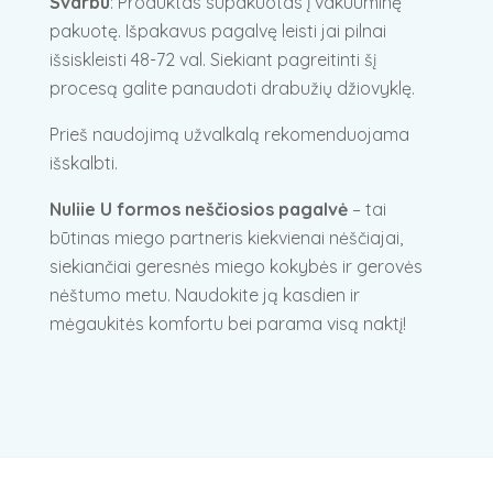
Svarbu
: Produktas supakuotas į vakuuminę
pakuotę. Išpakavus pagalvę leisti jai pilnai
išsiskleisti 48-72 val. Siekiant pagreitinti šį
procesą galite panaudoti drabužių džiovyklę.
Prieš naudojimą užvalkalą rekomenduojama
išskalbti.
Nuliie U formos neščiosios pagalvė
– tai
būtinas miego partneris kiekvienai nėščiajai,
siekiančiai geresnės miego kokybės ir gerovės
nėštumo metu. Naudokite ją kasdien ir
mėgaukitės komfortu bei parama visą naktį!