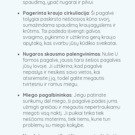
spaudimą, ypač nugarai ir pilvui.
Pagerinta kraujo cirkuliacija
: Ši pagalvė
tolygiai paskirsto nėščiosios kūno svorį,
sumažindama spaudimą kraujagyslėms ir
krūtims. Tai padeda išvengti galvos
svaigimo, pykinimo ir užtikrina gerą kraujo
apytaką, kas svarbu jūsų kūdikio sveikatai.
Nugaros skausmo palengvinimas
: Nuliie U
formos pagalvė, jausis tarsi šešios pagalvės
jūsų lovoje. Ji užtikrina, kad pagalvė
nepaslys ir nesikeis savo vietos, kai
atsirėmsite į ją, todėl galite mėgautis
tvirtesniu ir ramus miegu.
Miego pagalbininkas
: Jeigu patiriate
sunkumų dėl miego, ši pagalvė padės jums
užmigti greičiau ir mėgautis nepertraukiamu
miegoti visą naktį. Ji puikiai tinka tiek
nėščioms moterims, tiek tiems, kurie turi
problemų su miego kokybe.