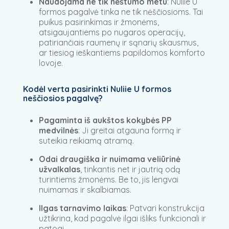
Naudojama ne tik nėštumo metu
: Nuliie U
formos pagalvė tinka ne tik nėščiosioms. Tai
puikus pasirinkimas ir žmonėms,
atsigaujantiems po nugaros operacijų,
patiriančiais raumenų ir sąnarių skausmus,
ar tiesiog ieškantiems papildomos komforto
lovoje.
Kodėl verta pasirinkti Nuliie U formos
neščiosios pagalvę?
Pagaminta iš aukštos kokybės PP
medvilnės
: Ji greitai atgauna formą ir
suteikia reikiamą atramą.
Odai draugiška ir nuimama veliūrinė
užvalkalas
, tinkantis net ir jautrią odą
turintiems žmonėms. Be to, jis lengvai
nuimamas ir skalbiamas.
Ilgas tarnavimo laikas
: Patvari konstrukcija
užtikrina, kad pagalvė ilgai išliks funkcionali ir
patogi.