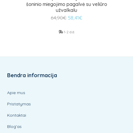
šoninio miegojimo pagalvė su veliūro
užvalkalu
Original
Current
64,90
€
58,41
€
price
price
was:
is:
1-2 d.d.
64,90€.
58,41€.
Bendra informacija
Apie mus
Pristatymas
Kontaktai
Blog’as