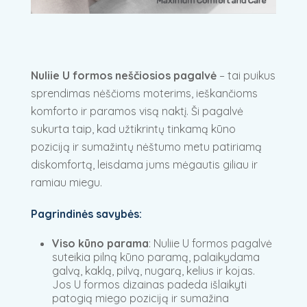
Nuliie U formos neščiosios pagalvė
– tai puikus
sprendimas nėščioms moterims, ieškančioms
komforto ir paramos visą naktį. Ši pagalvė
sukurta taip, kad užtikrintų tinkamą kūno
poziciją ir sumažintų nėštumo metu patiriamą
diskomfortą, leisdama jums mėgautis giliau ir
ramiau miegu.
Pagrindinės savybės:
Viso kūno parama
: Nuliie U formos pagalvė
suteikia pilną kūno paramą, palaikydama
galvą, kaklą, pilvą, nugarą, kelius ir kojas.
Jos U formos dizainas padeda išlaikyti
patogią miego poziciją ir sumažina