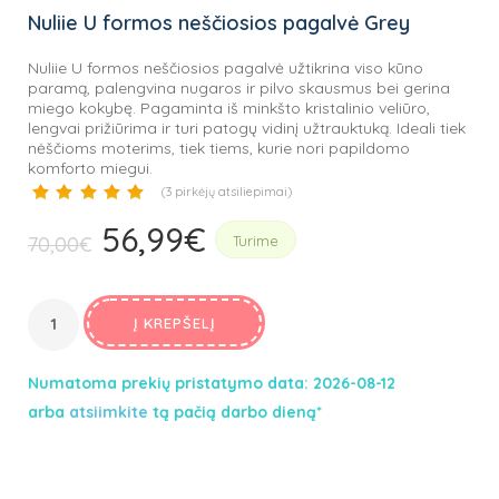
Nuliie U formos neščiosios pagalvė Grey
Nuliie U formos neščiosios pagalvė užtikrina viso kūno
paramą, palengvina nugaros ir pilvo skausmus bei gerina
miego kokybę. Pagaminta iš minkšto kristalinio veliūro,
lengvai prižiūrima ir turi patogų vidinį užtrauktuką. Ideali tiek
nėščioms moterims, tiek tiems, kurie nori papildomo
komforto miegui.
(
3
pirkėjų atsiliepimai)
56,99
€
)
Original
Current
70,00
€
Turime
price
price
was:
is:
70,00€.
Į KREPŠELĮ
56,99€.
Numatoma prekių pristatymo data: 2026-08-12
arba
atsiimkite
tą pačią darbo dieną*