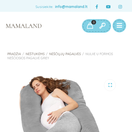
Susisiekite:
info@mamaland.lt
0
PRADŽIA
/
NĖŠTUKĖMS
/
NĖŠČIŲJŲ PAGALVĖS
/
NULIIE U FORMOS
NEŠČIOSIOS PAGALVĖ GREY