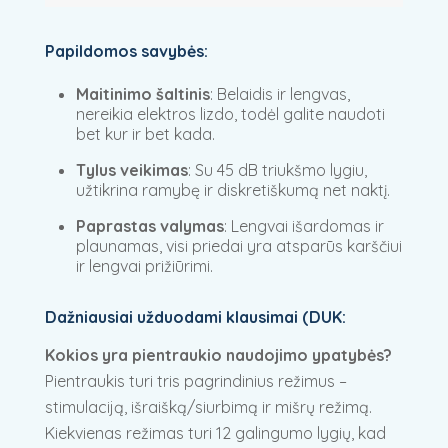
Papildomos savybės:
Maitinimo šaltinis
: Belaidis ir lengvas,
nereikia elektros lizdo, todėl galite naudoti
bet kur ir bet kada.
Tylus veikimas
: Su 45 dB triukšmo lygiu,
užtikrina ramybę ir diskretiškumą net naktį.
Paprastas valymas
: Lengvai išardomas ir
plaunamas, visi priedai yra atsparūs karščiui
ir lengvai prižiūrimi.
Dažniausiai užduodami klausimai (DUK:
Kokios yra pientraukio naudojimo ypatybės?
Pientraukis turi tris pagrindinius režimus –
stimulaciją, išraišką/siurbimą ir mišrų režimą.
Kiekvienas režimas turi 12 galingumo lygių, kad