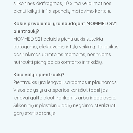
silikoninės diafragmos, 10 x maišeliai motinos
pienui laikyti ir 1 x spenelių matavimo kortelė.
Kokie privalumai yra naudojant MOMMED S21
pientraukį?
MOMMED S21 belaidis pientraukis suteikia
patogumą, efektyvumą ir tylų veikimą. Tai puikus
pasirinkimas užimtoms mamoms, norinčioms
nutraukti pieną be diskomforto ir trikdžių.
Kaip valyti pientraukį?
Pientraukis yra lengvai išardomas ir plaunamas.
Visos dalys yra atsparios karščiui, todėl jas
lengvai galite plauti rankomis arba indaplovėje.
Silikoninių ir plastikinių dalių negalima sterilizuoti
garų sterilizatoriuje.