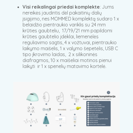
Visi reikalingai priedai komplekte
: Jums
nereikės jaudintis dėl pakaitinių dalių
įsigijimo, nes MOMMED komplektą sudaro 1 x
belaidžio pientraukio variklis su 24 mm
krūties gaubteliu, 17/19/21 mm papildomi
krūties gaubtelio įdėklai, liemenėlės
reguliavimo sagtis, 4 x vožtuvai, pientraukio
laikymo maišelis, 1 x valymo šepetėlis, USB C
tipo įkrovimo laidas, 2 x silikoninės
diafragmos, 10 x maišeliai motinos pienui
laikyti ir 1 x spenelių matavimo kortelė.