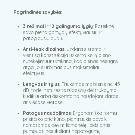
Pagrindinės savybės:
3 režimai ir 12 galingumo lygių
: Pateikite
savo pieno gamybą efektyviausiu ir
patogiausiu būdu.
Anti-leak dizainas
: Uždara sistema ir
vientisa konstrukcija užkerta kelią pieno
nutekėjimui ir užtikrina, kad pienas nesugrįš
atgal, o siurbimas bus maksimaliai
efektyvus.
Lengvas ir tylus
: Triukšmas mažesnis nei 45
dB, todėl neturėsite rūpesčių dėl trukdymo
kūdikiui arba diskomforto naudojant darbe
ar viešose vietose.
Patogus naudojimas
: Ergonomiška forma
prisitaiko prie kūno, pientraukis beveik
nematomas dėvint liemenėlę, leidžiantis
pumpuoti nesukeliant nepatogumų.