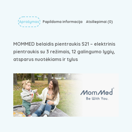
Aprašymas
Papildoma informacija
Atsiliepimai (0)
MOMMED belaidis pientraukis S21 – elektrinis
pientraukis su 3 režimais, 12 galingumo lygių,
atsparus nuotėkiams ir tylus