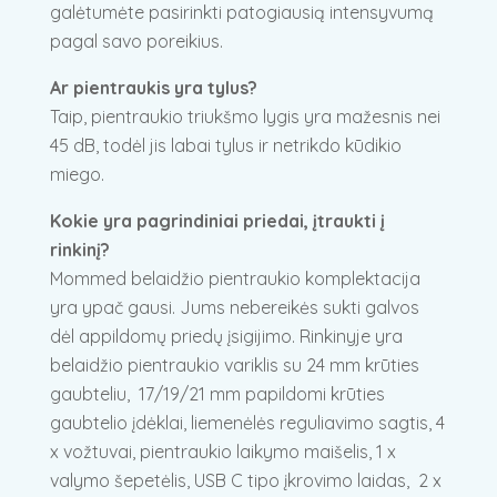
galėtumėte pasirinkti patogiausią intensyvumą
pagal savo poreikius.
Ar pientraukis yra tylus?
Taip, pientraukio triukšmo lygis yra mažesnis nei
45 dB, todėl jis labai tylus ir netrikdo kūdikio
miego.
Kokie yra pagrindiniai priedai, įtraukti į
rinkinį?
Mommed belaidžio pientraukio komplektacija
yra ypač gausi. Jums nebereikės sukti galvos
dėl appildomų priedų įsigijimo. Rinkinyje yra
belaidžio pientraukio variklis su 24 mm krūties
gaubteliu, 17/19/21 mm papildomi krūties
gaubtelio įdėklai, liemenėlės reguliavimo sagtis, 4
x vožtuvai, pientraukio laikymo maišelis, 1 x
valymo šepetėlis, USB C tipo įkrovimo laidas, 2 x