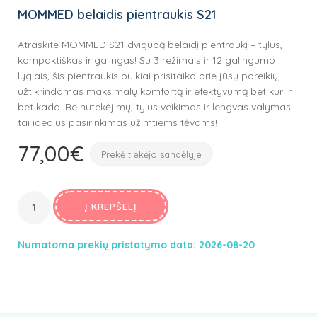
MOMMED belaidis pientraukis S21
Atraskite MOMMED S21 dvigubą belaidį pientraukį – tylus,
kompaktiškas ir galingas! Su 3 režimais ir 12 galingumo
lygiais, šis pientraukis puikiai prisitaiko prie jūsų poreikių,
užtikrindamas maksimalų komfortą ir efektyvumą bet kur ir
bet kada. Be nutekėjimų, tylus veikimas ir lengvas valymas –
tai idealus pasirinkimas užimtiems tėvams!
77,00
€
Prekė tiekėjo sandėlyje
Į KREPŠELĮ
Numatoma prekių pristatymo data: 2026-08-20