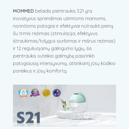
MOMMED
belaidis pientraukis S21 yra
inovatyvus sprendimas užimtoms mamoms,
norinčioms patogiai ir efektyviai nutraukti pieną.
Su trimis režimais (stimulacija, efektyvus
ištraukimas/tolygus siurbimas ir mišrus režimas)
ir 12 reguliuojamų galingumo lygių, šis
pientraukis suteikia galimybę pasirinkti
patogiausią intensyvumą, atitinkantį jūsų kūdikio
poreikius ir jūsų komfortą.