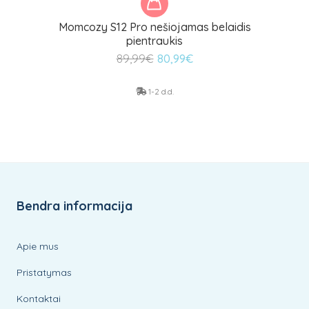
Momcozy S12 Pro nešiojamas belaidis
pientraukis
Original
Current
89,99
€
80,99
€
price
price
was:
is:
1-2 d.d.
89,99€.
80,99€.
Bendra informacija
Apie mus
Pristatymas
Kontaktai