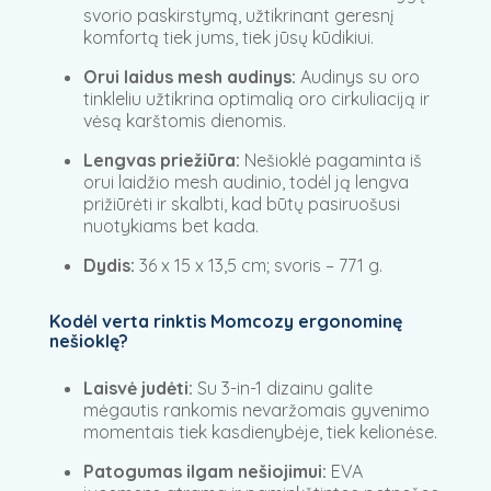
svorio paskirstymą, užtikrinant geresnį
komfortą tiek jums, tiek jūsų kūdikiui.
Orui laidus mesh audinys:
Audinys su oro
tinkleliu užtikrina optimalią oro cirkuliaciją ir
vėsą karštomis dienomis.
Lengvas priežiūra:
Nešioklė pagaminta iš
orui laidžio mesh audinio, todėl ją lengva
prižiūrėti ir skalbti, kad būtų pasiruošusi
nuotykiams bet kada.
Dydis:
36 x 15 x 13,5 cm; svoris – 771 g.
Kodėl verta rinktis Momcozy ergonominę
nešioklę?
Laisvė judėti:
Su 3-in-1 dizainu galite
mėgautis rankomis nevaržomais gyvenimo
momentais tiek kasdienybėje, tiek kelionėse.
Patogumas ilgam nešiojimui:
EVA