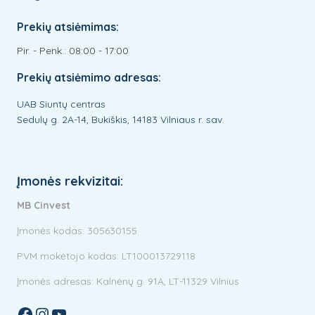
Prekių atsiėmimas:
Pir. - Penk.: 08:00 - 17:00
Prekių atsiėmimo adresas:
UAB Siuntų centras
Sedulų g. 2A-14, Bukiškis, 14183 Vilniaus r. sav.
Įmonės rekvizitai:
MB Cinvest
Įmonės kodas: 305630155
PVM mokėtojo kodas: LT100013729118
Įmonės adresas: Kalnėnų g. 91A, LT-11329 Vilnius
Facebook
Instagram
YouTube