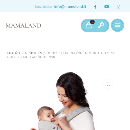
Susisiekite:
info@mamaland.lt
0
PRADŽIA
/
NEŠIOKLĖS
/
MOMCOZY ERGONOMINĖ NEŠIOKLĖ AIR MESH
GREY SU ORUI LAIDŽIU AUDINIU