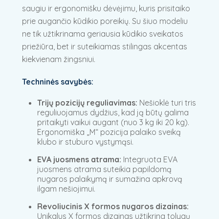
saugiu ir ergonomišku dėvėjimu, kuris prisitaiko
prie augančio kūdikio poreikių. Su šiuo modeliu
ne tik užtikrinama geriausia kūdikio sveikatos
priežiūra, bet ir suteikiamas stilingas akcentas
kiekvienam žingsniui.
Techninės savybės:
Trijų pozicijų reguliavimas:
Nešioklė turi tris
reguliuojamus dydžius, kad ją būtų galima
pritaikyti vaikui augant (nuo 3 kg iki 20 kg).
Ergonomiška „M“ pozicija palaiko sveiką
klubo ir stuburo vystymąsi.
EVA juosmens atrama:
Integruota EVA
juosmens atrama suteikia papildomą
nugaros palaikymą ir sumažina apkrovą
ilgam nešiojimui.
Revoliucinis X formos nugaros dizainas:
Unikalus X formos dizainas užtikrina tolygų