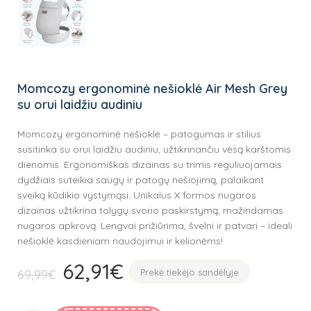
Momcozy ergonominė nešioklė Air Mesh Grey
su orui laidžiu audiniu
Momcozy ergonominė nešioklė – patogumas ir stilius
susitinka su orui laidžiu audiniu, užtikrinančiu vėsą karštomis
dienomis. Ergonomiškas dizainas su trimis reguliuojamais
dydžiais suteikia saugų ir patogų nešiojimą, palaikant
sveiką kūdikio vystymąsi. Unikalus X formos nugaros
dizainas užtikrina tolygų svorio paskirstymą, mažindamas
nugaros apkrovą. Lengvai prižiūrima, švelni ir patvari – ideali
nešioklė kasdieniam naudojimui ir kelionėms!
62,91
€
Original
Current
69,99
€
Prekė tiekėjo sandėlyje
price
price
was:
is: