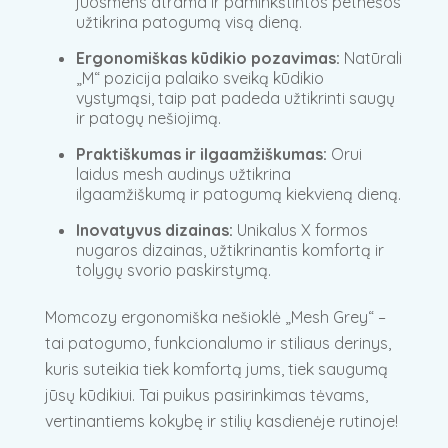
juosmens atrama ir paminkštintos petnešos
užtikrina patogumą visą dieną.
Ergonomiškas kūdikio pozavimas:
Natūrali
„M“ pozicija palaiko sveiką kūdikio
vystymąsi, taip pat padeda užtikrinti saugų
ir patogų nešiojimą.
Praktiškumas ir ilgaamžiškumas:
Orui
laidus mesh audinys užtikrina
ilgaamžiškumą ir patogumą kiekvieną dieną.
Inovatyvus dizainas:
Unikalus X formos
nugaros dizainas, užtikrinantis komfortą ir
tolygų svorio paskirstymą.
Momcozy ergonomiška nešioklė „Mesh Grey“ –
tai patogumo, funkcionalumo ir stiliaus derinys,
kuris suteikia tiek komfortą jums, tiek saugumą
jūsų kūdikiui. Tai puikus pasirinkimas tėvams,
vertinantiems kokybę ir stilių kasdienėje rutinoje!