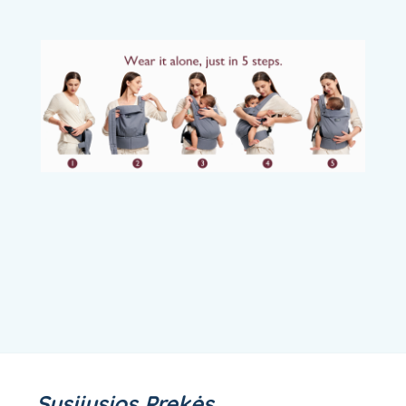
Susijusios Prekės