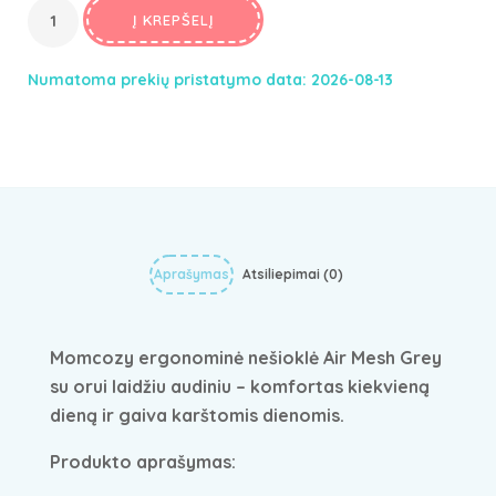
69,99€.
Į KREPŠELĮ
62,91€.
Numatoma prekių pristatymo data: 2026-08-13
Aprašymas
Atsiliepimai (0)
Momcozy ergonominė nešioklė Air Mesh Grey
su orui laidžiu audiniu – komfortas kiekvieną
dieną ir gaiva karštomis dienomis.
Produkto aprašymas: