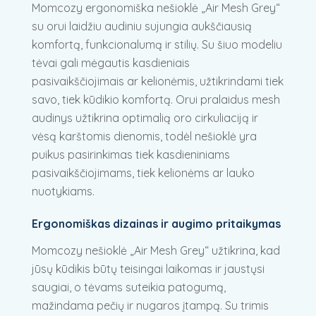
Momcozy ergonomiška nešioklė „Air Mesh Grey“
su orui laidžiu audiniu sujungia aukščiausią
komfortą, funkcionalumą ir stilių. Su šiuo modeliu
tėvai gali mėgautis kasdieniais
pasivaikščiojimais ar kelionėmis, užtikrindami tiek
savo, tiek kūdikio komfortą. Orui pralaidus mesh
audinys užtikrina optimalią oro cirkuliaciją ir
vėsą karštomis dienomis, todėl nešioklė yra
puikus pasirinkimas tiek kasdieniniams
pasivaikščiojimams, tiek kelionėms ar lauko
nuotykiams.
Ergonomiškas dizainas ir augimo pritaikymas
Momcozy nešioklė „Air Mesh Grey“ užtikrina, kad
jūsų kūdikis būtų teisingai laikomas ir jaustųsi
saugiai, o tėvams suteikia patogumą,
mažindama pečių ir nugaros įtampą. Su trimis