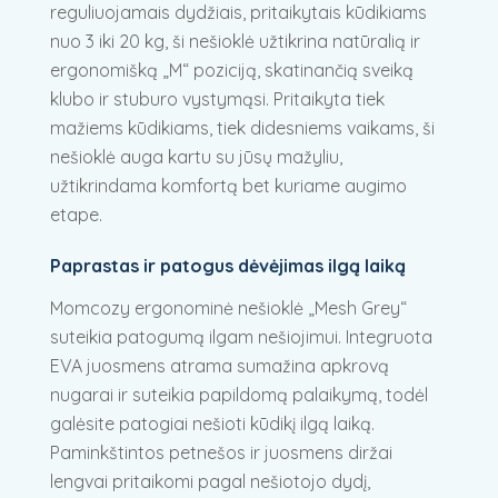
reguliuojamais dydžiais, pritaikytais kūdikiams
nuo 3 iki 20 kg, ši nešioklė užtikrina natūralią ir
ergonomišką „M“ poziciją, skatinančią sveiką
klubo ir stuburo vystymąsi. Pritaikyta tiek
mažiems kūdikiams, tiek didesniems vaikams, ši
nešioklė auga kartu su jūsų mažyliu,
užtikrindama komfortą bet kuriame augimo
etape.
Paprastas ir patogus dėvėjimas ilgą laiką
Momcozy ergonominė nešioklė „Mesh Grey“
suteikia patogumą ilgam nešiojimui. Integruota
EVA juosmens atrama sumažina apkrovą
nugarai ir suteikia papildomą palaikymą, todėl
galėsite patogiai nešioti kūdikį ilgą laiką.
Paminkštintos petnešos ir juosmens diržai
lengvai pritaikomi pagal nešiotojo dydį,