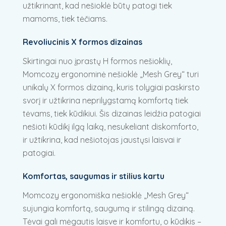
užtikrinant, kad nešioklė būtų patogi tiek
mamoms, tiek tėčiams.
Revoliucinis X formos dizainas
Skirtingai nuo įprastų H formos nešioklių,
Momcozy ergonominė nešioklė „Mesh Grey“ turi
unikalų X formos dizainą, kuris tolygiai paskirsto
svorį ir užtikrina neprilygstamą komfortą tiek
tėvams, tiek kūdikiui. Šis dizainas leidžia patogiai
nešioti kūdikį ilgą laiką, nesukeliant diskomforto,
ir užtikrina, kad nešiotojas jaustųsi laisvai ir
patogiai.
Komfortas, saugumas ir stilius kartu
Momcozy ergonomiška nešioklė „Mesh Grey“
sujungia komfortą, saugumą ir stilingą dizainą.
Tėvai gali mėgautis laisve ir komfortu, o kūdikis –