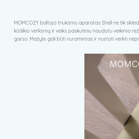
MOMCOZY baltojo triukšmo aparatas Shell ne tik skleidži
kūdikio verksmą ir veiks paskutiniu naudotu veikimo reži
garso. Mažylis gali būti nuramintas ir nustoti verkti nep