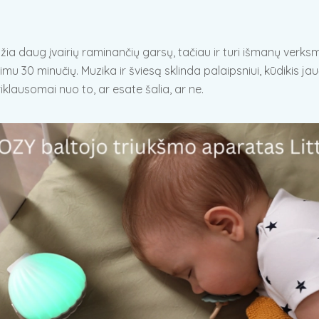
a daug įvairių raminančių garsų, tačiau ir turi išmanų verksmo 
mu 30 minučių. Muzika ir šviesą sklinda palaipsniui, kūdikis ja
riklausomai nuo to, ar esate šalia, ar ne.