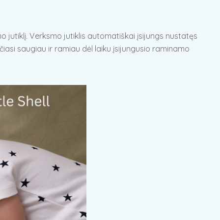
jutiklį. Verksmo jutiklis automatiškai įsijungs nustatęs
učiasi saugiau ir ramiau dėl laiku įsijungusio raminamo