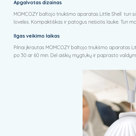
Apgalvotas dizainas
MOMCOZY baltojo triukšmo aparatas Little Shell turi sil
lovelės. Kompaktiškas ir patogus nešiotis lauke. Turi ma
Ilgas veikimo laikas
Pilnai įkrautas MOMCOZY baltojo triukšmo aparatas Litt
po 30 ar 60 min. Dėl aiškių mygtukų ir paprasto valdym