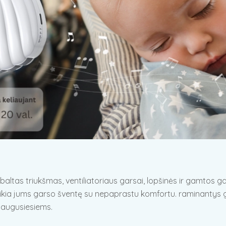
ų (baltas triukšmas, ventiliatoriaus garsai, lopšinės ir gamtos
ia jums garso šventę su nepaprastu komfortu. raminantys gar
uaugusiesiems.