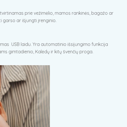
pritvirtinamas prie vežimėlio, mamos rankinės, bagažo ar
 garso ar išjungti įrenginio.
amas USB laidu. Yra automatinio išsijungimo funkcija
ms gimtadienio, Kalėdų ir kitų švenčių proga.