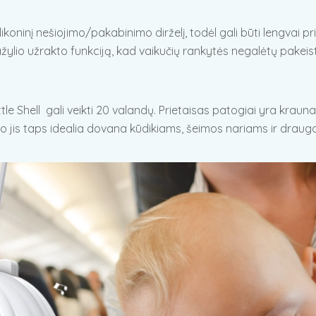
ikoninį nešiojimo/pakabinimo dirželį, todėl gali būti lengvai 
žylio užrakto funkciją, kad vaikučių rankytės negalėtų pakeisti
le Shell gali veikti 20 valandų. Prietaisas patogiai yra kraun
o jis taps idealia dovana kūdikiams, šeimos nariams ir drauga