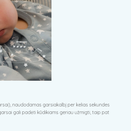
 garsai), naudodamas garsiakalbį per kelias sekundes
sai gali padėti kūdikiams geriau užmigti, taip pat