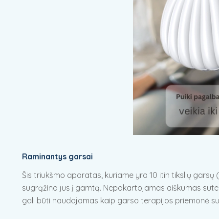
Raminantys garsai
Šis triukšmo aparatas, kuriame yra 10 itin tikslių gars
sugrąžina jus į gamtą. Nepakartojamas aiškumas suteik
gali būti naudojamas kaip garso terapijos priemonė s