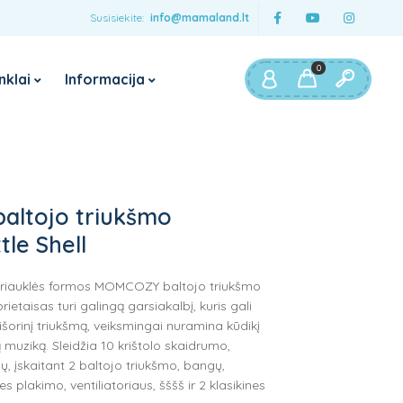
Susisiekite:
info@mamaland.lt
0
nklai
Informacija
rtinimai
Maitinimui
Baby Brezza
myHummy
Pieno mišinuko ruošimo
aparatai
Boba
ltojo triukšmo
Garintuvai trintuvai
JUMPER
tle Shell
Buteliukų šildytuvai
FISHER PRICE
sterilizatoriai
kriauklės formos MOMCOZY baltojo triukšmo
Trunki
Maitinimo kėdutės
ietaisas turi galingą garsiakalbį, kuris gali
išorinį triukšmą, veiksmingai nuramina kūdikį
Maitinimo pagalvės
ą muziką. Sleidžia 10 krištolo skaidrumo,
Maisto dėžutės vaikams
, įskaitant 2 baltojo triukšmo, bangų,
ies plakimo, ventiliatoriaus, šššš ir 2 klasikines
Gertuvės vaikams