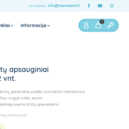
Susisiekite:
info@mamaland.lt
0
nklai
Informacija
rtinimai
Maitinimui
Baby Brezza
myHummy
Pieno mišinuko ruošimo
aparatai
Boba
ų apsauginiai
Garintuvai trintuvai
JUMPER
 vnt.
Buteliukų šildytuvai
FISHER PRICE
sterilizatoriai
 krūtų gaubteliai padės sumažinti nemalonius
Trunki
Maitinimo kėdutės
čiau sugyti odai, esant
kilinėjusiems krūtų speneliams.
Maitinimo pagalvės
Maisto dėžutės vaikams
rkėjų atsiliepimai)
Gertuvės vaikams
e