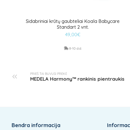
Sidabriniai krūtų gaubteliai Koala Babycare
Standart 2 vnt.
49,00
€
8-10 d.d.
PRIEŠ TAI BUVUSI PREKĖ
MEDELA Harmony™ rankinis pientraukis
Bendra informacija
Informaci