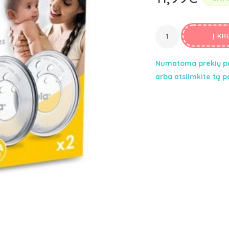
Čiulptukų dėklai, laikikliai
Kūdikių pilvo diegliams
Į KR
Sveikatos ir higienos prekės
Apsauginės tvorelės
Numatoma prekių pr
arba
atsiimkite
tą p