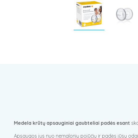
Medela krūtų apsauginiai gaubteliai padės esant
sk
Apsaugos jus nuo nemalonių pojūčių ir padės jūsų odai g