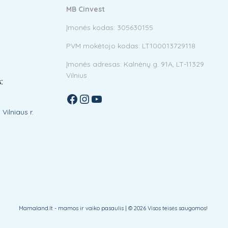
MB Cinvest
Įmonės kodas: 305630155
PVM mokėtojo kodas: LT100013729118
Įmonės adresas: Kalnėnų g. 91A, LT-11329
Vilnius
:
Facebook
Instagram
YouTube
Vilniaus r.
Mamaland.lt - mamos ir vaiko pasaulis | © 2026 Visos teisės saugomos!