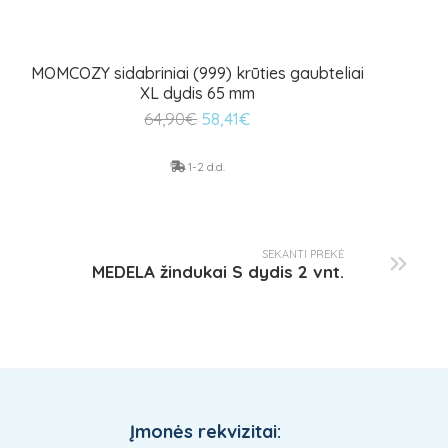
MOMCOZY sidabriniai (999) krūties gaubteliai
XL dydis 65 mm
Original
Current
64,90
€
58,41
€
price
price
was:
is:
1-2 d.d.
64,90€.
58,41€.
SEKANTI PREKĖ
MEDELA žindukai S dydis 2 vnt.
Įmonės rekvizitai: