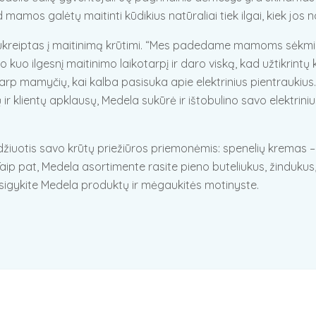
amos galėtų maitinti kūdikius natūraliai tiek ilgai, kiek jos nori
nukreiptas į maitinimą krūtimi. “Mes padedame mamoms sėkming
o kuo ilgesnį maitinimo laikotarpį ir daro viską, kad užtikrin
 mamyčių, kai kalba pasisuka apie elektrinius pientraukius. Me
zių ir klientų apklausų, Medela sukūrė ir ištobulino savo elektr
idžiuotis savo krūtų priežiūros priemonėmis: spenelių kremas – 
i. Taip pat, Medela asortimente rasite pieno buteliukus, žindukus
 Įsigykite Medela produktų ir mėgaukitės motinyste.