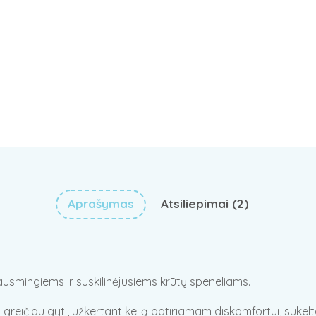
Aprašymas
Atsiliepimai (2)
ausmingiems ir suskilinėjusiems krūtų speneliams.
reičiau gyti, užkertant kelią patiriamam diskomfortui, sukelta