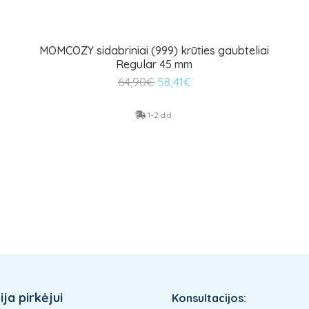
MOMCOZY sidabriniai (999) krūties gaubteliai
Regular 45 mm
Original
Current
64,90
€
58,41
€
price
price
was:
is:
1-2 d.d.
64,90€.
58,41€.
ja pirkėjui
Konsultacijos: