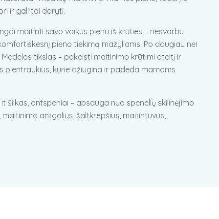
 ir gali tai daryti.
ai maitinti savo vaikus pienu iš krūties – nesvarbu
tų komfortiškesnį pieno tiekimą mažyliams. Po daugiau nei
delos tikslas – pakeisti maitinimo krūtimi ateitį ir
inius pientraukius, kurie džiugina ir padeda mamoms
it šilkas, antspeniai – apsauga nuo spenelių skilinėjimo
, maitinimo antgalius, šaltkrepšius, maitintuvus,