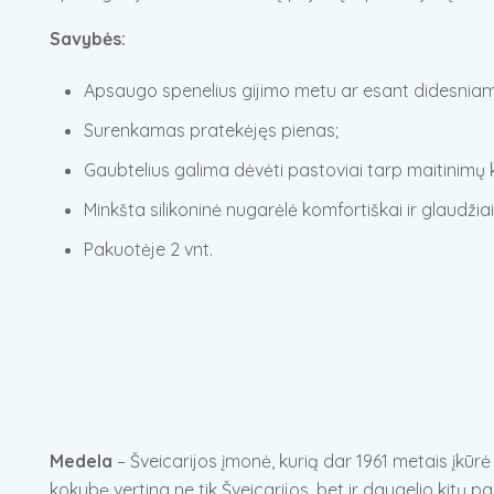
Savybės:
Apsaugo spenelius gijimo metu ar esant didesniam
Surenkamas pratekėjęs pienas;
Gaubtelius galima dėvėti pastoviai tarp maitinimų k
Minkšta silikoninė nugarėlė komfortiškai ir glaudžia
Pakuotėje 2 vnt.
Medela
– Šveicarijos įmonė, kurią dar 1961 metais įkūrė
kokybę vertina ne tik Šveicarijos, bet ir daugelio kitų 