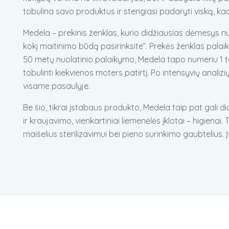
tobulina savo produktus ir stengiasi padaryti viską, kad m
Medela – prekinis ženklas, kurio didžiausias dėmesys 
kokį maitinimo būdą pasirinksite”. Prekės ženklas palaik
50 metų nuolatinio palaikymo, Medela tapo numeriu 1 tarp
tobulinti kiekvienos moters patirtį. Po intensyvių anali
visame pasaulyje.
Be šio, tikrai įstabaus produkto, Medela taip pat gali d
ir kraujavimo, vienkartiniai liemenėlės įklotai – higiena
maišelius sterilizavimui bei pieno surinkimo gaubtelius.