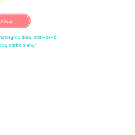
Buteliukai kūdikiams
Seilinukai
EPŠELĮ
Silikoniniai maitintuvai
Indai vaikams
istatymo data: 2026-08-10
Valgymo įrankiai vaikams
ačią darbo dieną*