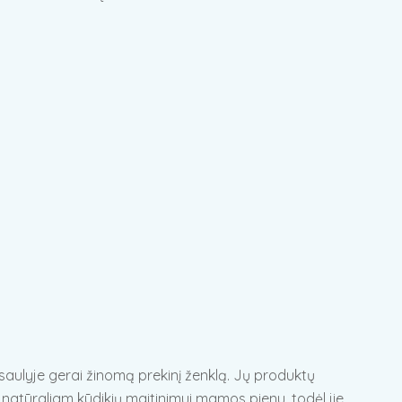
asaulyje gerai žinomą prekinį ženklą. Jų produktų
s natūraliam kūdikių maitinimui mamos pienu, todėl jie