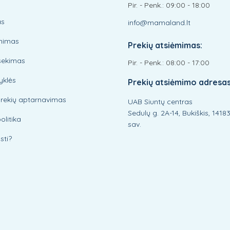
Pir. - Penk.: 09:00 - 18:00
as
info@mamaland.lt
inimas
Prekių atsiėmimas:
sekimas
Pir. - Penk.: 08:00 - 17:00
yklės
Prekių atsiėmimo adresas
prekių aptarnavimas
UAB Siuntų centras
Sedulų g. 2A-14, Bukiškis, 14183 
olitika
sav.
sti?