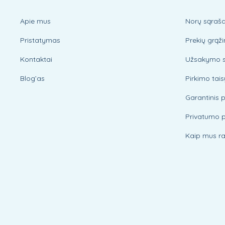
Apie mus
Norų sąraš
Pristatymas
Prekių grąž
Kontaktai
Užsakymo 
Blog’as
Pirkimo tais
Garantinis 
Privatumo p
Kaip mus ra