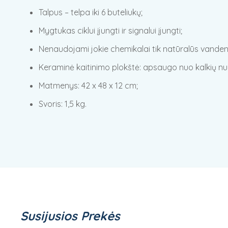
Talpus – telpa iki 6 buteliukų;
Mygtukas ciklui įjungti ir signalui įjungti;
Nenaudojami jokie chemikalai tik natūralūs vanden
Keraminė kaitinimo plokštė: apsaugo nuo kalkių nu
Matmenys: ‎42 x 48 x 12 cm;
Svoris: 1,5 kg.
Susijusios Prekės