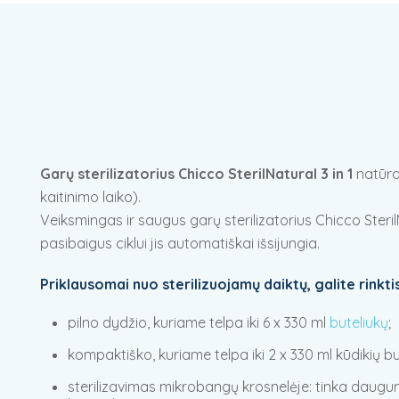
Garų sterilizatorius Chicco SterilNatural 3 in 1
natūral
kaitinimo laiko).
Veiksmingas ir saugus garų sterilizatorius Chicco Steril
pasibaigus ciklui jis automatiškai išsijungia.
Priklausomai nuo sterilizuojamų daiktų, galite rinktis
pilno dydžio, kuriame telpa iki 6 x 330 ml
buteliukų
;
kompaktiško, kuriame telpa iki 2 x 330 ml kūdikių but
sterilizavimas mikrobangų krosnelėje: tinka daugum