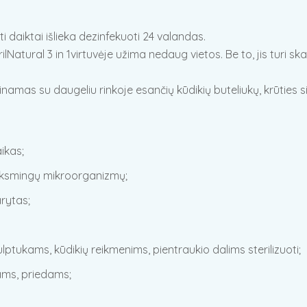
ti daiktai išlieka dezinfekuoti 24 valandas.
lNatural 3 in 1virtuvėje užima nedaug vietos. Be to, jis turi sk
inamas su daugeliu rinkoje esančių kūdikių buteliukų, krūties siu
ikas;
enksmingų mikroorganizmų;
arytas;
lptukams, kūdikių reikmenims, pientraukio dalims sterilizuoti;
ams, priedams;