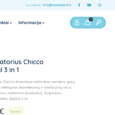
Susisiekite:
info@mamaland.lt
0
nklai
Informacija
rtinimai
Maitinimui
Baby Brezza
myHummy
Pieno mišinuko ruošimo
aparatai
Boba
zatorius Chicco
Garintuvai trintuvai
JUMPER
 3 in 1
Buteliukų šildytuvai
FISHER PRICE
sterilizatoriai
rius Chicco išnaudoja natūralias vandens garų
Trunki
Maitinimo kėdutės
 efektyviai dezinfekuotų ir sterilizuotų visus
ktus, maitinimo buteliukus, čiulptukus,
Maitinimo pagalvės
lis, žaislus ir kt.
Maisto dėžutės vaikams
€
Current
Gertuvės vaikams
Turime