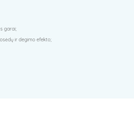
s garai;
osėdų ir degimo efekto;