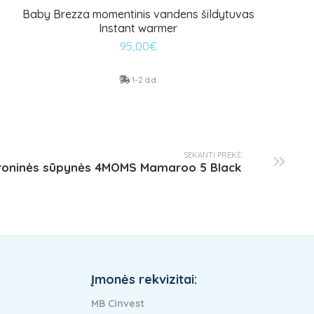
Baby Brezza momentinis vandens šildytuvas
Instant warmer
95,00
€
1-2 d.d.
SEKANTI PREKĖ
troninės sūpynės 4MOMS Mamaroo 5 Black
Įmonės rekvizitai:
MB Cinvest