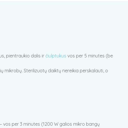
s, pientraukio dalis ir
čiulptukus
vos per 5 minutes (be
 mikrobų. Sterilizuotų daiktų nereikia perskalauti, o
u – vos per 3 minutes (1200 W galios mikro bangų