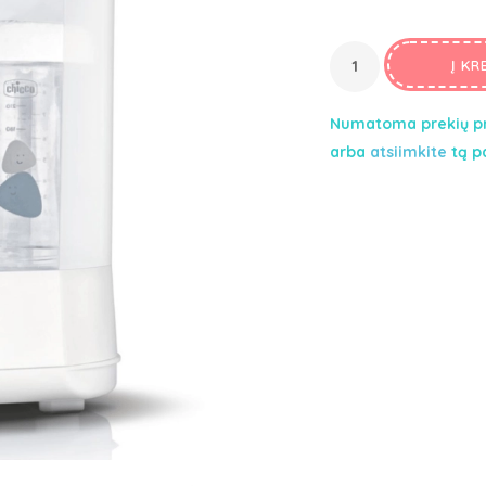
price
Čiulptukų dėklai, laikikliai
was:
Kūdikių pilvo diegliams
79,00€.
Į KR
Sveikatos ir higienos prekės
Apsauginės tvorelės
Numatoma prekių pr
arba
atsiimkite
tą p