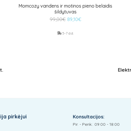
Momcozy vandens ir motinos pieno belaidis
šildytuvas
Original
Current
99,00
€
89,10
€
price
price
was:
is:
5-7 d.d.
99,00€.
89,10€.
t.
Elek
ja pirkėjui
Konsultacijos:
Pir. - Penk.: 09:00 - 18:00