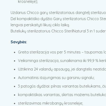
krosnelėje);
Uždarius Chicco garų sterilizatoriaus dangtelį sterilizuo
Dėl kompaktiško dydžio Garų sterilizatorius Chicco Steri
lengvai perskaityti likusį ciklo laiką.
Buteliukų sterilizatorius Chicco SterilNatural 3 in 1 suder
Savybės:
Greita sterilizacija vos per 5 minutes – taupomas la
Veiksminga sterilizacija, sunaikinama iki 99,9 % k
Užtikrina 24 valandų apsaugą, jei dangtelis neatid
Automatinis išsijungimas su garsiniu signalu;
3 patogūs dydžiai: pilnas variantas buteliukams, čiu
kompaktiškas variantas, skirtas mažiems buteliuk
sterilizavimas mikrobangų krosnelėje;