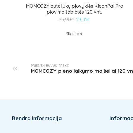
MOMCOZY buteliukų plovyklės KleanPal Pro
plovimo tabletės 120 vnt.
Original
Current
25,90
€
23,31
€
price
price
was:
is:
1-2 d.d.
25,90€.
23,31€.
PRIEŠ TAI BUVUSI PREKĖ
MOMCOZY pieno laikymo maišeliai 120 vn
Bendra informacija
Informaci