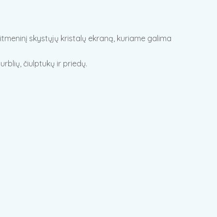
aitmeninį skystųjų kristalų ekraną, kuriame galima
rblių, čiulptukų ir priedų.