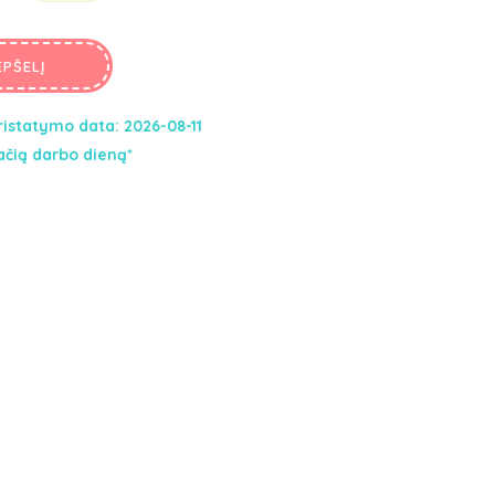
price
Buteliukai kūdikiams
is:
Seilinukai
EPŠELĮ
63,20€.
Silikoniniai maitintuvai
Indai vaikams
istatymo data: 2026-08-11
ačią darbo dieną*
Valgymo įrankiai vaikams