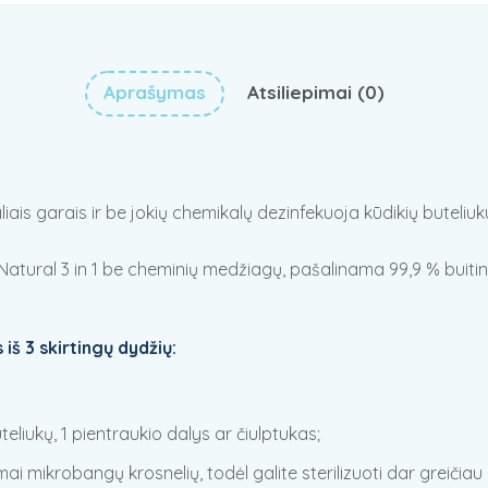
Aprašymas
Atsiliepimai (0)
iais garais ir be jokių chemikalų dezinfekuoja kūdikių buteliuku
Natural 3 in 1 be cheminių medžiagų, pašalinama 99,9 % buitinių
 iš 3 skirtingų dydžių:
eliukų, 1 pientraukio dalys ar čiulptukas;
ai mikrobangų krosnelių, todėl galite sterilizuoti dar greičia