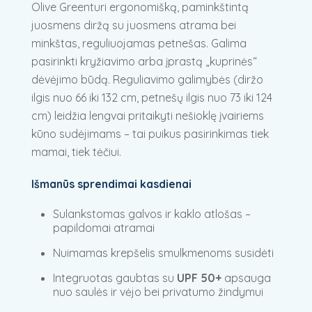
Olive Greenturi ergonomišką, paminkštintą
juosmens diržą su juosmens atrama bei
minkštas, reguliuojamas petnešas. Galima
pasirinkti kryžiavimo arba įprastą „kuprinės“
dėvėjimo būdą. Reguliavimo galimybės (diržo
ilgis nuo 66 iki 132 cm, petnešų ilgis nuo 73 iki 124
cm) leidžia lengvai pritaikyti nešioklę įvairiems
kūno sudėjimams – tai puikus pasirinkimas tiek
mamai, tiek tėčiui.
Išmanūs sprendimai kasdienai
Sulankstomas galvos ir kaklo atlošas –
papildomai atramai
Nuimamas krepšelis smulkmenoms susidėti
Integruotas gaubtas su
UPF 50+
apsauga
nuo saulės ir vėjo bei privatumo žindymui