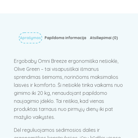
Aprašymas
Papildoma informacija
Atsiliepimai (0)
Ergobaby Omni Breeze ergonomiška nešioklė,
Olive Green – tai visapusiškai išmanus
sprendimas šeimoms, norinčioms maksimalios
laisvės ir komforto. Ši nešioklė tinka vaikams nuo
gimimo iki 20 kg, nenaudojant papildomo
naujagimio įdėklo. Tai reiškia, kad vienas
produktas tarnaus nuo pirmųjų dienų iki pat
mažylio vaikystės.
Dėl reguliuojamos sėdimosios dalies ir