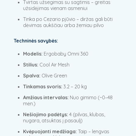
Tvirtas užsegimas su sagtimis – greitas
užsidėjimas vienam asmeniui
Tinka po Cezario pjūvio – diržas gali būti
dėvimas aukščiau arba žemiau pilvo
Techninės savybės:
Modelis:
Ergobaby Omni 360
Stilius:
Cool Air Mesh
Spalva:
Olive Green
Tinkamas svoris:
3.2 – 20 kg
Amžiaus intervalas:
Nuo gimimo (~0–48
mėn.)
Nešiojimo padėtys:
4 (pilvas, klubas,
nugara, atsuktas į pasaulį)
Kvėpuojanti medžiaga:
Taip – lengvas