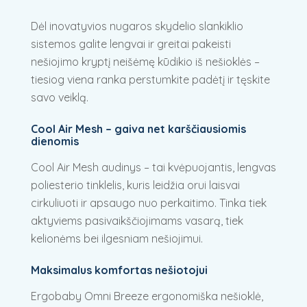
Dėl inovatyvios nugaros skydelio slankiklio
sistemos galite lengvai ir greitai pakeisti
nešiojimo kryptį neišėmę kūdikio iš nešioklės –
tiesiog viena ranka perstumkite padėtį ir tęskite
savo veiklą.
Cool Air Mesh – gaiva net karščiausiomis
dienomis
Cool Air Mesh audinys – tai kvėpuojantis, lengvas
poliesterio tinklelis, kuris leidžia orui laisvai
cirkuliuoti ir apsaugo nuo perkaitimo. Tinka tiek
aktyviems pasivaikščiojimams vasarą, tiek
kelionėms bei ilgesniam nešiojimui.
Maksimalus komfortas nešiotojui
Ergobaby Omni Breeze ergonomiška nešioklė,