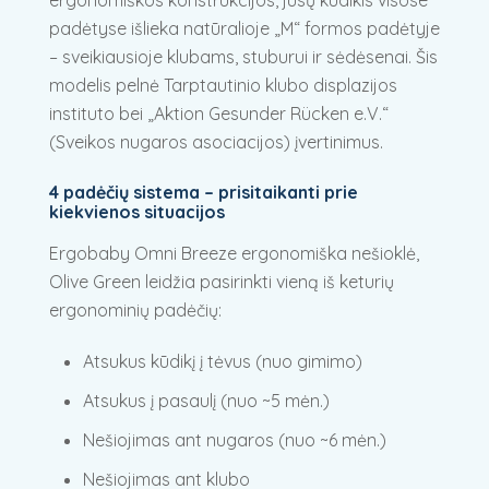
ergonomiškos konstrukcijos, jūsų kūdikis visose
padėtyse išlieka natūralioje „M“ formos padėtyje
– sveikiausioje klubams, stuburui ir sėdėsenai. Šis
modelis pelnė Tarptautinio klubo displazijos
instituto bei „Aktion Gesunder Rücken e.V.“
(Sveikos nugaros asociacijos) įvertinimus.
4 padėčių sistema – prisitaikanti prie
kiekvienos situacijos
Ergobaby Omni Breeze ergonomiška nešioklė,
Olive Green leidžia pasirinkti vieną iš keturių
ergonominių padėčių:
Atsukus kūdikį į tėvus (nuo gimimo)
Atsukus į pasaulį (nuo ~5 mėn.)
Nešiojimas ant nugaros (nuo ~6 mėn.)
Nešiojimas ant klubo