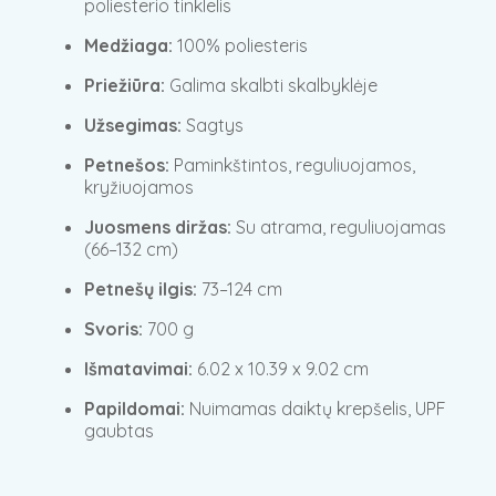
poliesterio tinklelis
Medžiaga:
100% poliesteris
Priežiūra:
Galima skalbti skalbyklėje
Užsegimas:
Sagtys
Petnešos:
Paminkštintos, reguliuojamos,
kryžiuojamos
Juosmens diržas:
Su atrama, reguliuojamas
(66–132 cm)
Petnešų ilgis:
73–124 cm
Svoris:
700 g
Išmatavimai:
6.02 x 10.39 x 9.02 cm
Papildomai:
Nuimamas daiktų krepšelis, UPF
gaubtas