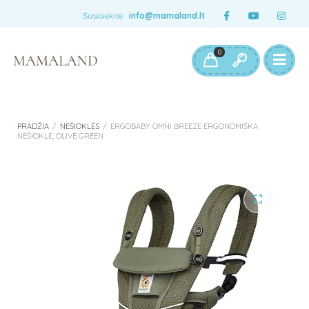
Susisiekite:
info@mamaland.lt
0
PRADŽIA
/
NEŠIOKLĖS
/
ERGOBABY OMNI BREEZE ERGONOMIŠKA
NEŠIOKLĖ, OLIVE GREEN