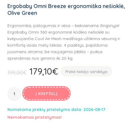
Ergobaby Omni Breeze ergonomiška nešioklė,
Olive Green
Ergonomika, patogumas ir vėsa – kiekviename žingsnyje!
Ergobaby Omni 360 ergonominė kūdikio nešioklė su
kvėpuojančia Cool Air Mesh medžiaga užtikrina vėsumą ir
komfortą visais metų laikais. 4 padėtys, papildoma
juosmens atrama, be naujagimio įdėklo – puikus
sprendimas nuo gimimo iki 20 kg.
179,10
€
Original
Current
199,00
€
Prekė tiekėjo sandėlyje
price
price
was:
is:
199,00€.
Į KREPŠELĮ
179,10€.
Numatoma prekių pristatymo data: 2026-08-17
Nemokamas pristatymas!