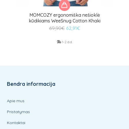
MOMCOZY ergonomiška nešioklė
kūdikiams WeeSnug Cotton Khaki
Original
Current
69,90
€
62,91
€
price
price
was:
is:
1-2 d.d.
69,90€.
62,91€.
Bendra informacija
Apie mus
Pristatymas
Kontaktai