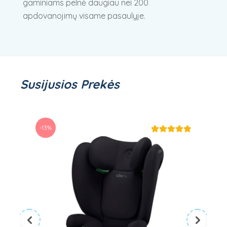
gaminiams pelnė daugiau nei 200
apdovanojimų visame pasaulyje.
Susijusios Prekės
-13%