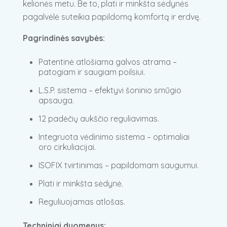
kelionės metu. Be to, plati ir minkšta sėdynės
pagalvėlė suteikia papildomą komfortą ir erdvę.
Pagrindinės savybės:
Patentinė atlošiama galvos atrama –
patogiam ir saugiam poilsiui.
L.S.P. sistema – efektyvi šoninio smūgio
apsauga.
12 padėčių aukščio reguliavimas.
Integruota vėdinimo sistema – optimaliai
oro cirkuliacijai.
ISOFIX tvirtinimas – papildomam saugumui.
Plati ir minkšta sėdynė.
Reguliuojamas atlošas.
Techniniai duomenys: