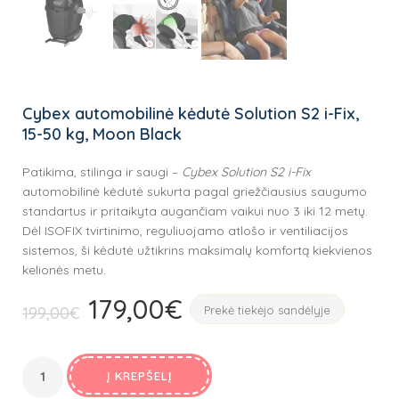
Cybex automobilinė kėdutė Solution S2 i-Fix,
15-50 kg, Moon Black
Patikima, stilinga ir saugi –
Cybex Solution S2 i-Fix
automobilinė kėdutė sukurta pagal griežčiausius saugumo
standartus ir pritaikyta augančiam vaikui nuo 3 iki 12 metų.
Dėl ISOFIX tvirtinimo, reguliuojamo atlošo ir ventiliacijos
sistemos, ši kėdutė užtikrins maksimalų komfortą kiekvienos
kelionės metu.
179,00
€
Original
Current
199,00
€
Prekė tiekėjo sandėlyje
price
price
was:
is:
199,00€.
Į KREPŠELĮ
179,00€.