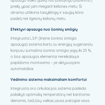
apsaugo vaiko galvą nuo pavojingo pasvirimo į
priekį, ypač jam miegant kelionės metu. Ši
atrama užtikrina taisyklingą ir saugią kūno
padėtį net ilgesnių kelionių metu.
Efektyvi apsauga nuo šoninių smūgių
Integruota L.S.P. (linijinė šoninio smūgio
apsauga) sistema kartu su energiją sugeriančiu
korpusu sumažina šoninio smūgio jėgą iki 25 %,
o šios apsaugos elementai nereikalauja
papildomo montavimo – jie aktyvuojami
automatiškai.
Vėdinimo sistema maksimaliam komfortui
Integruota oro cirkuliacijos sistema padeda
palaikyti optimalią temperatūrą net karštomis
dienomis, tad jūsų vaikas jausis patogiai visos