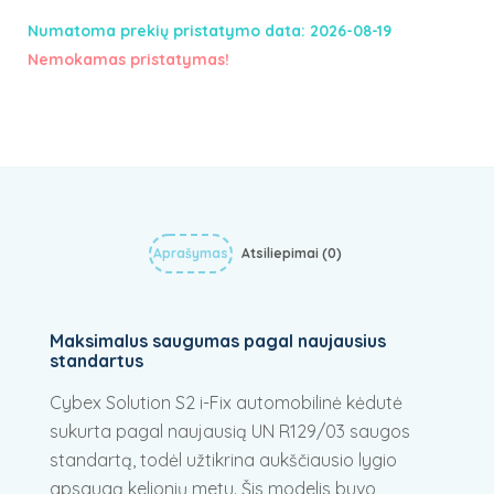
Numatoma prekių pristatymo data: 2026-08-19
Nemokamas pristatymas!
Aprašymas
Atsiliepimai (0)
Maksimalus
saugumas
pagal naujausius
standartus
Cybex Solution S2 i-Fix automobilinė kėdutė
sukurta pagal naujausią UN R129/03 saugos
standartą, todėl užtikrina aukščiausio lygio
apsaugą kelionių metu. Šis modelis buvo