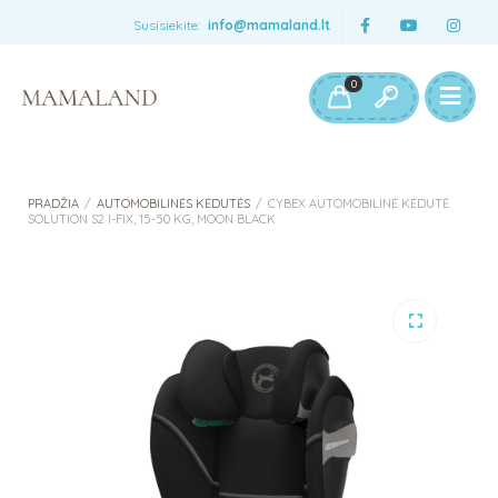
Susisiekite:
info@mamaland.lt
0
PRADŽIA
/
AUTOMOBILINĖS KĖDUTĖS
/
CYBEX AUTOMOBILINĖ KĖDUTĖ
SOLUTION S2 I-FIX, 15-50 KG, MOON BLACK