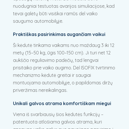
nuodugniai testuotas avarijos simuliacijose, kad
tėvai galėtų būti visiškai ramūs dėl vaiko
saugumo automobilyje.
Praktiškas pasirinkimas augančiam vaikui
Ši kėdutė tinkama vaikams nuo maždaug 3 iki 12
metų (15–50 kg, ūgis 100–150 cm). Ji turi net 12
aukščio reguliavimo padėčių, tad lengvai
prisitaiko prie vaiko augimo. Dėl ISOFIX tvirtinimo
mechanizmo kėdutė greitai ir saugiai
montuojama automobilyje, o papildomas diržų
priveržimas nereikalingas.
Unikali galvos atrama komfortiškam miegui
Viena iš svarbiausių šios kėdutės funkcijų –
patentuota atlošiama galvos atrama, kuri