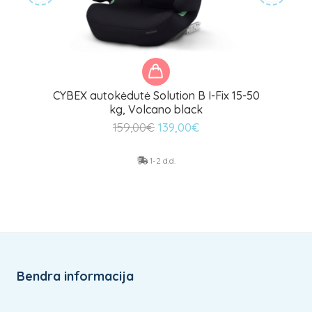
CYBEX autokėdutė Solution B I-Fix 15-50
kg, Volcano black
Original
Current
159,00
€
139,00
€
price
price
was:
is:
1-2 d.d.
159,00€.
139,00€.
Bendra informacija