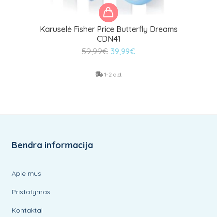
Karuselė Fisher Price Butterfly Dreams
CDN41
Original
Current
59,99
€
39,99
€
price
price
was:
is:
1-2 d.d.
59,99€.
39,99€.
Bendra informacija
Apie mus
Pristatymas
Kontaktai