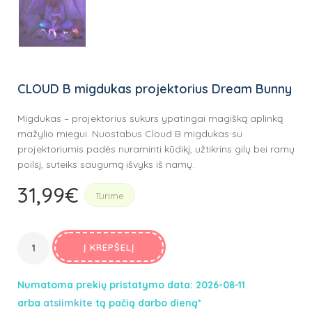
CLOUD B migdukas projektorius Dream Bunny
Migdukas – projektorius sukurs ypatingai magišką aplinką
mažylio miegui. Nuostabus Cloud B migdukas su
projektoriumis padės nuraminti kūdikį, užtikrins gilų bei ramų
poilsį, suteiks saugumą išvyks iš namų.
31,99
€
Turime
Į KREPŠELĮ
Numatoma prekių pristatymo data: 2026-08-11
arba
atsiimkite
tą pačią darbo dieną*