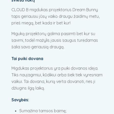
CLOUD B migdukas projektorius Dream Bunny
taps geriausiu jūsų vaiko draugu žaidimų metu,
prieš miegą, bet kada ir bet kur!
Miguką projektorių galima pasiimti bet kur su
savimi, todėl mažylis jausis saugus turėdamas
šalia savo geriausią draugą.
Tai puiki dovana
Migdukas projektorius yra puiki dovanos idėja.
Tiks naujagimiui, kūdikiui arba šiek tiek vyresniam
vaikui. Tai dovana, kurią verta dovanoti, nes ji
džiugins ilgą laiką.
Savybės:
Sumažina tamsos baimę;