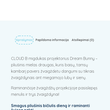
Aprašymas
Papildoma informacija
Atsiliepimai (0)
CLOUD B migdukas projektorius Dream Bunny –
pliušinis mielas draugas, kuris baisų, tamsų
kambarį pavers žvaigždėtu dangumi su tikrais
žvaigždynais ant miegamojo lubų ir sienų.
Raminančioje žvaigždžių projekcijoje pasislėpęs
mėnulis ir trys žvaigždynai!
Smagus pliušinis bičiulis dieną ir raminanti
šviesa naktį