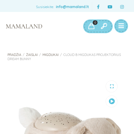
Susisiekite:
info@mamaland.lt
0
PRADŽIA
/
ŽAISLAI
/
MIGDUKAI
/
CLOUD B MIGDUKAS PROJEKTORIUS
DREAM BUNNY
Peržiūrėti
vaizdo