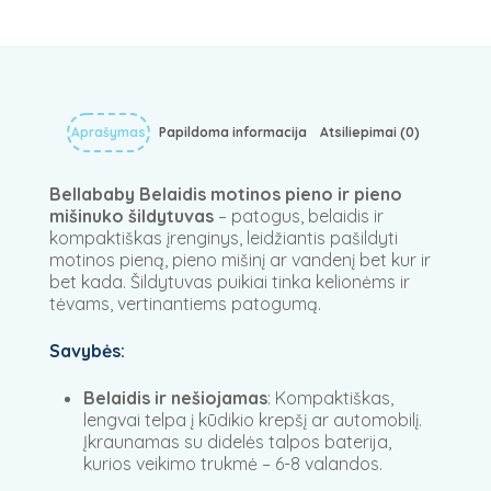
Aprašymas
Papildoma informacija
Atsiliepimai (0)
Bellababy Belaidis motinos pieno ir pieno
mišinuko šildytuvas
– patogus, belaidis ir
kompaktiškas įrenginys, leidžiantis pašildyti
motinos pieną, pieno mišinį ar vandenį bet kur ir
bet kada. Šildytuvas puikiai tinka kelionėms ir
tėvams, vertinantiems patogumą.
Savybės:
Belaidis ir nešiojamas
: Kompaktiškas,
lengvai telpa į kūdikio krepšį ar automobilį.
Įkraunamas su didelės talpos baterija,
kurios veikimo trukmė – 6-8 valandos.