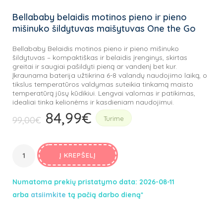
Bellababy belaidis motinos pieno ir pieno
mišinuko šildytuvas maišytuvas One the Go
Bellababy Belaidis motinos pieno ir pieno mišinuko
šildytuvas – kompaktiškas ir belaidis įrenginys, skirtas
greitai ir saugiai pašildyti pieną ar vandenį bet kur.
Įkraunama baterija užtikrina 6-8 valandų naudojimo laiką, o
tikslus temperatūros valdymas suteikia tinkamą maisto
temperatūrą jūsų kūdikiui. Lengvai valomas ir patikimas,
idealiai tinka kelionėms ir kasdieniam naudojimui.
84,99
€
Original
Current
99,00
€
Turime
price
price
was:
is:
99,00€.
Į KREPŠELĮ
84,99€.
Numatoma prekių pristatymo data: 2026-08-11
arba
atsiimkite
tą pačią darbo dieną*