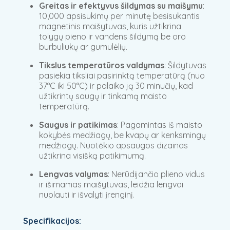
Greitas ir efektyvus šildymas su maišymu
:
10,000 apsisukimų per minutę besisukantis
magnetinis maišytuvas, kuris užtikrina
tolygų pieno ir vandens šildymą be oro
burbuliukų ar gumulėlių.
Tikslus temperatūros valdymas
: Šildytuvas
pasiekia tiksliai pasirinktą temperatūrą (nuo
37°C iki 50°C) ir palaiko ją 30 minučių, kad
užtikrintų saugų ir tinkamą maisto
temperatūrą.
Saugus ir patikimas
: Pagamintas iš maisto
kokybės medžiagų, be kvapų ar kenksmingų
medžiagų. Nuotėkio apsaugos dizainas
užtikrina visišką patikimumą.
Lengvas valymas
: Nerūdijančio plieno vidus
ir išimamas maišytuvas, leidžia lengvai
nuplauti ir išvalyti įrenginį.
Specifikacijos: