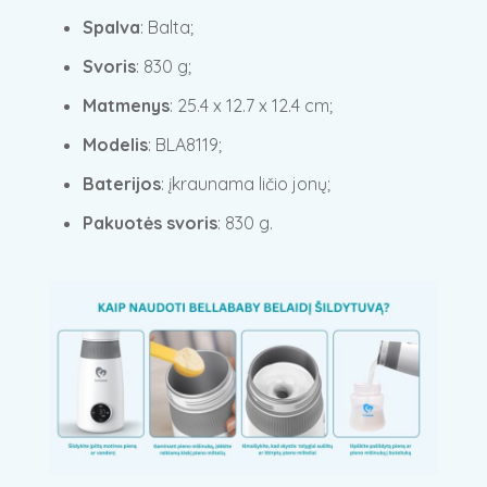
Spalva
: Balta;
Svoris
: 830 g;
Matmenys
: 25.4 x 12.7 x 12.4 cm;
Modelis
: BLA8119;
Baterijos
: įkraunama ličio jonų;
Pakuotės svoris
: 830 g.