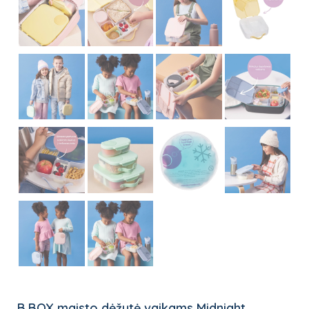
B.BOX maisto dėžutė vaikams Midnight