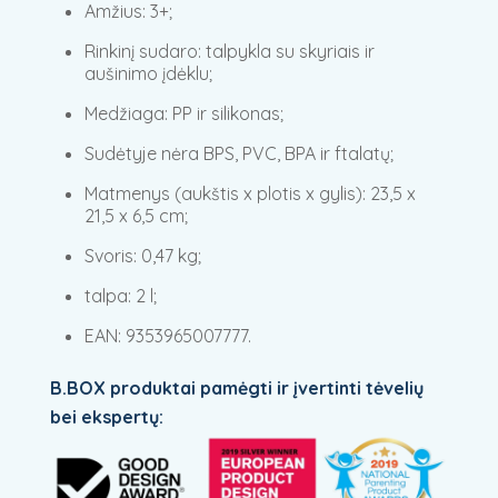
Amžius: 3+;
Rinkinį sudaro: talpykla su skyriais ir
aušinimo įdėklu;
Medžiaga: PP ir silikonas;
Sudėtyje nėra BPS, PVC, BPA ir ftalatų;
Matmenys (aukštis x plotis x gylis): 23,5 x
21,5 x 6,5 cm;
Svoris: 0,47 kg;
talpa: 2 l;
EAN: 9353965007777.
B.BOX produktai pamėgti ir įvertinti tėvelių
bei ekspertų: