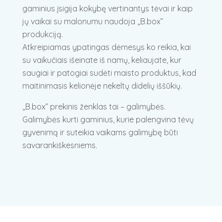
gaminius įsigija kokybę vertinantys tėvai ir kaip
jų vaikai su malonumu naudoja „B.box”
produkciją.
Atkreipiamas ypatingas dėmesys ko reikia, kai
su vaikučiais išeinate iš namų, keliaujate, kur
saugiai ir patogiai sudėti maisto produktus, kad
maitinimasis kelionėje nekeltų didelių iššūkių.
„B.box” prekinis ženklas tai – galimybės.
Galimybės kurti gaminius, kurie palengvina tėvų
gyvenimą ir suteikia vaikams galimybę būti
savarankiškesniems.