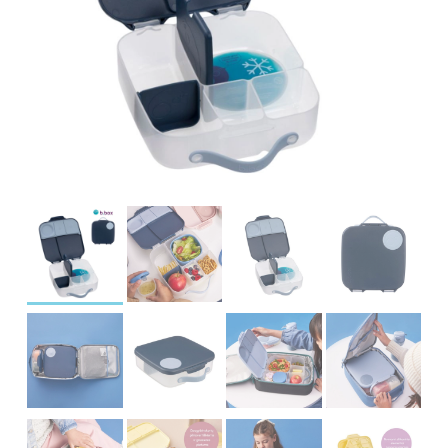
įrašą