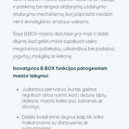
ir patikimą bei lengvai atidaromą uždarymo-
atidarymo mechanizmą, kurį paprasta naudoti
net ir ikimokyklinio amžiaus vaikams.
Šioje B.BOX maisto dėžutėje yra maži ir dideli
skyriai, kad galėtumėte supakuoti vaiko
mėgstamus patiekalus, užkandžius bei padažus,
jogurtą į mokyklą ar kelionę.
Inovatyvios B.BOX funkcijos patogesniam
maisto laikymui:
Judančios pertvaros, kurias galima
reguliuoti arba nuimti, kad į dėžutę tilptų
didesnis maisto kiekis pvz. bananas ar
obuolys;
Didelis kvadratinis skyrius kaip tik tinka
makaronams su daržovėmis ar
sumuštiniams;