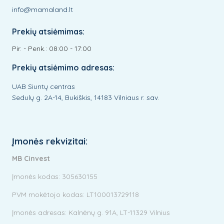
info@mamaland.lt
Prekių atsiėmimas:
Pir. - Penk.: 08:00 - 17:00
Prekių atsiėmimo adresas:
UAB Siuntų centras
Sedulų g. 2A-14, Bukiškis, 14183 Vilniaus r. sav.
Įmonės rekvizitai:
MB Cinvest
Įmonės kodas: 305630155
PVM mokėtojo kodas: LT100013729118
Įmonės adresas: Kalnėnų g. 91A, LT-11329 Vilnius