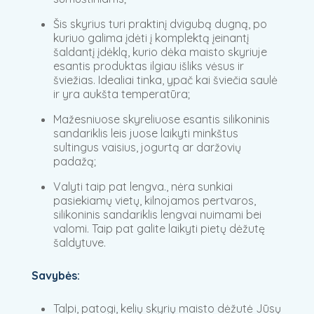
Šis skyrius turi praktinį dvigubą dugną, po
kuriuo galima įdėti į komplektą įeinantį
šaldantį įdėklą, kurio dėka maisto skyriuje
esantis produktas ilgiau išliks vėsus ir
šviežias. Idealiai tinka, ypač kai šviečia saulė
ir yra aukšta temperatūra;
Mažesniuose skyreliuose esantis silikoninis
sandariklis leis juose laikyti minkštus
sultingus vaisius, jogurtą ar daržovių
padažą;
Valyti taip pat lengva., nėra sunkiai
pasiekiamų vietų, kilnojamos pertvaros,
silikoninis sandariklis lengvai nuimami bei
valomi. Taip pat galite laikyti pietų dėžutę
šaldytuve.
Savybės:
Talpi, patogi, kelių skyrių maisto dėžutė Jūsų