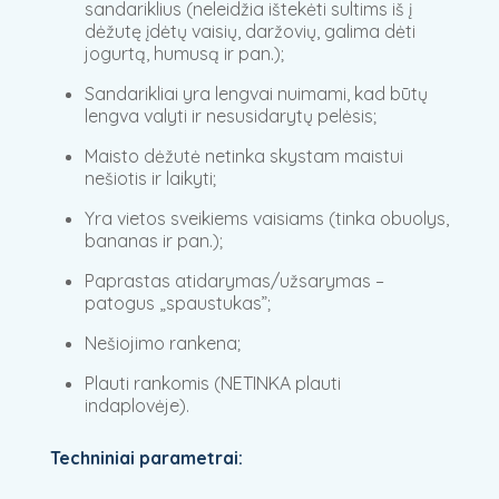
sandariklius (neleidžia ištekėti sultims iš į
dėžutę įdėtų vaisių, daržovių, galima dėti
jogurtą, humusą ir pan.);
Sandarikliai yra lengvai nuimami, kad būtų
lengva valyti ir nesusidarytų pelėsis;
Maisto dėžutė netinka skystam maistui
nešiotis ir laikyti;
Yra vietos sveikiems vaisiams (tinka obuolys,
bananas ir pan.);
Paprastas atidarymas/užsarymas –
patogus „spaustukas”;
Nešiojimo rankena;
Plauti rankomis (NETINKA plauti
indaplovėje).
Techniniai parametrai: