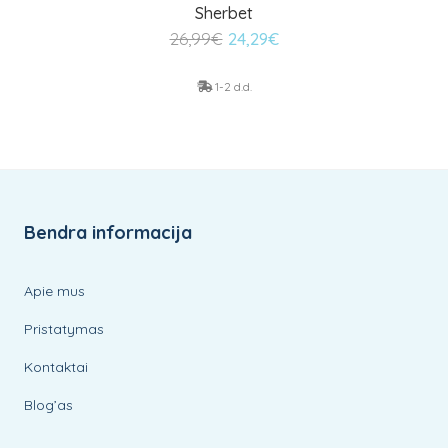
Sherbet
Original
Current
26,99
€
24,29
€
price
price
was:
is:
1-2 d.d.
26,99€.
24,29€.
Bendra informacija
Apie mus
Pristatymas
Kontaktai
Blog’as