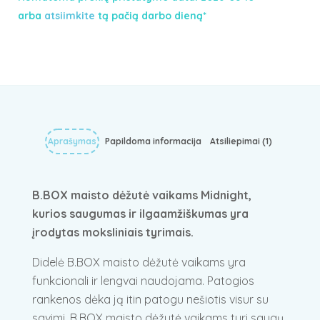
arba
atsiimkite
tą pačią darbo dieną*
Aprašymas
Papildoma informacija
Atsiliepimai (1)
B.BOX maisto dėžutė vaikams Midnight,
kurios saugumas ir ilgaamžiškumas yra
įrodytas moksliniais tyrimais.
Didelė B.BOX maisto dėžutė vaikams yra
funkcionali ir lengvai naudojama. Patogios
rankenos dėka ją itin patogu nešiotis visur su
savimi. B.BOX maisto dėžutė vaikams turi saugų