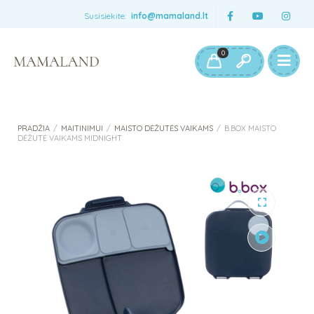
Susisiekite:
info@mamaland.lt
0
PRADŽIA
/
MAITINIMUI
/
MAISTO DĖŽUTĖS VAIKAMS
/
B.BOX MAISTO
DĖŽUTĖ VAIKAMS MIDNIGHT
Peržiūrėti
vaizdo