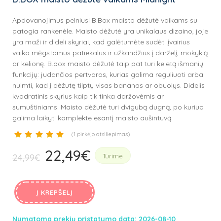
Apdovanojimus pelniusi B.Box maisto dėžutė vaikams su
patogia rankenėle. Maisto dėžutė yra unikalaus dizaino, joje
yra maži ir dideli skyriai, kad galėtumėte sudėti įvairius
vaiko mėgstamus patiekalus ir užkandžius į darželį, mokyklą
ar kelionę. B.box maisto dėžutė taip pat turi keletą išmanių
funkcijų: judančios pertvaros, kurias galima reguliuoti arba
nuimti, kad į dėžutę tilptų visas bananas ar obuolys. Didelis
kvadratinis skyrius kaip tik tinka daržovėmis ar
sumuštiniams. Maisto dėžutė turi dvigubą dugną, po kuriuo
galima laikyti komplekte esantį maisto aušintuvą.
(
1
pirkėjo atsiliepimas)
22,49
€
)
Original
Current
24,99
€
Turime
price
price
was:
is:
Į KREPŠELĮ
24,99€.
22,49€.
Numatoma prekių pristatymo data: 2026-08-10