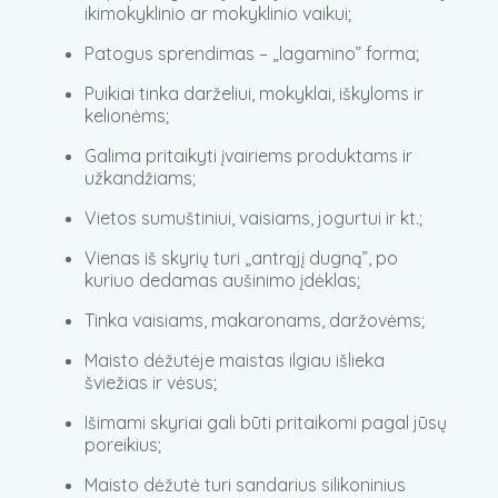
ikimokyklinio ar mokyklinio vaikui;
Patogus sprendimas – „lagamino” forma;
Puikiai tinka darželiui, mokyklai, iškyloms ir
kelionėms;
Galima pritaikyti įvairiems produktams ir
užkandžiams;
Vietos sumuštiniui, vaisiams, jogurtui ir kt.;
Vienas iš skyrių turi „antrąjį dugną”, po
kuriuo dedamas aušinimo įdėklas;
Tinka vaisiams, makaronams, daržovėms;
Maisto dėžutėje maistas ilgiau išlieka
šviežias ir vėsus;
Išimami skyriai gali būti pritaikomi pagal jūsų
poreikius;
Maisto dėžutė turi sandarius silikoninius