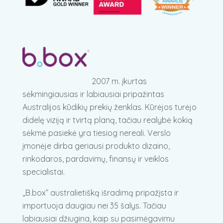
2007 m. įkurtas
sėkmingiausias ir labiausiai pripažintas
Australijos kūdikių prekių ženklas. Kūrėjos turėjo
didelę viziją ir tvirtą planą, tačiau realybė kokią
sėkmė pasiekė yra tiesiog nereali. Verslo
įmonėje dirba geriausi produkto dizaino,
rinkodaros, pardavimų, finansų ir veiklos
specialistai.
„B.box” australietišką išradimą pripažįsta ir
importuoja daugiau nei 35 šalys. Tačiau
labiausiai džiugina, kaip su pasimėgavimu