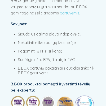
B.BOX gertuvių pakaitiniai šiaudeliai 2 vnt. su
valymo šepetėliu yra skirti naudoti su B.BOX
gamintojo neišsiliejančiomis
gertuvėmis
.
Savybės:
Šiaudelius galima plauti indaplovėje;
Nekaitinti mikro bangų krosnelėje
Pagaminti iš PP ir silikono;
Sudėtyje nėra BPA, ftalatų ir PVC.
B.BOX gertuvių pakaitiniai šiaudeliai tinka tik
B.BOX gertuvėms.
B.BOX produktai pamėgti ir įvertinti tėvelių
bei ekspertų: