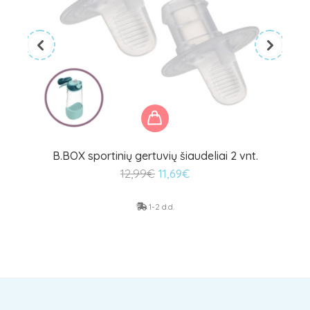
B.BOX sportinių gertuvių šiaudeliai 2 vnt.
Original
Current
12,99
€
11,69
€
price
price
was:
is:
1-2 d.d.
12,99€.
11,69€.