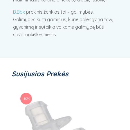
B.Box
prekinis ženklas tai – galimybės.
Galimybės kurti gaminius, kurie palengvina tėvų
gyvenimą ir suteikia vaikams galimybę būti
savarankiškesniems.
Susijusios Prekės
-10%