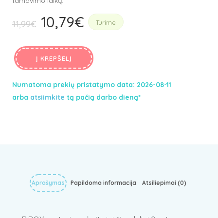
tarnavimo laiką.
10,79
€
Original
Current
11,99
€
Turime
price
price
was:
is:
Į KREPŠELĮ
11,99€.
10,79€.
Numatoma prekių pristatymo data: 2026-08-11
arba
atsiimkite
tą pačią darbo dieną*
Aprašymas
Papildoma informacija
Atsiliepimai (0)