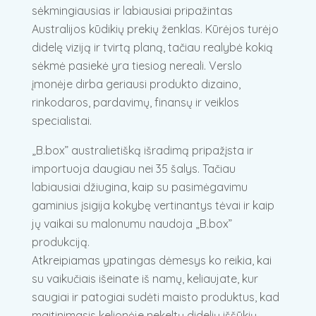
sėkmingiausias ir labiausiai pripažintas
Australijos kūdikių prekių ženklas. Kūrėjos turėjo
didelę viziją ir tvirtą planą, tačiau realybė kokią
sėkmė pasiekė yra tiesiog nereali. Verslo
įmonėje dirba geriausi produkto dizaino,
rinkodaros, pardavimų, finansų ir veiklos
specialistai.
„B.box” australietišką išradimą pripažįsta ir
importuoja daugiau nei 35 šalys. Tačiau
labiausiai džiugina, kaip su pasimėgavimu
gaminius įsigija kokybę vertinantys tėvai ir kaip
jų vaikai su malonumu naudoja „B.box”
produkciją.
Atkreipiamas ypatingas dėmesys ko reikia, kai
su vaikučiais išeinate iš namų, keliaujate, kur
saugiai ir patogiai sudėti maisto produktus, kad
maitinimasis kelionėje nekeltų didelių iššūkių.