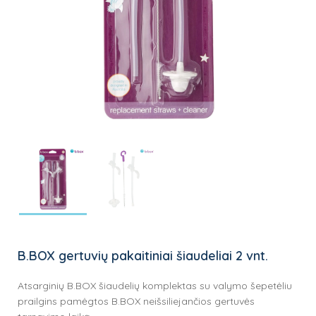
įrašą
B.BOX gertuvių pakaitiniai šiaudeliai 2 vnt.
Atsarginių B.BOX šiaudelių komplektas su valymo šepetėliu
prailgins pamėgtos B.BOX neišsiliejančios gertuvės