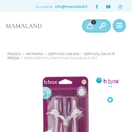
Susisiekite:
info@mamaland.lt
0
PRADŽIA
/
MAITINIMUI
/
GERTUVĖS VAIKAMS
/
GERTUVIŲ DALYS IR
PRIEDAI
/
B.BOX GERTUVIŲ PAKAITINIAI ŠIAUDELIAI 2 VNT.
Peržiūrėti
vaizdo