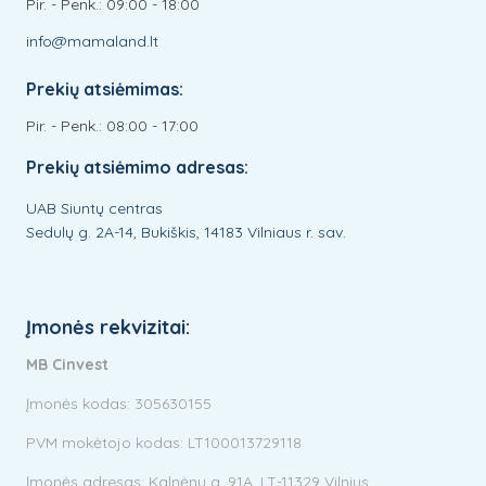
Pir. - Penk.: 09:00 - 18:00
info@mamaland.lt
Prekių atsiėmimas:
Pir. - Penk.: 08:00 - 17:00
Prekių atsiėmimo adresas:
UAB Siuntų centras
Sedulų g. 2A-14, Bukiškis, 14183 Vilniaus r. sav.
Įmonės rekvizitai:
MB Cinvest
Įmonės kodas: 305630155
PVM mokėtojo kodas: LT100013729118
Įmonės adresas: Kalnėnų g. 91A, LT-11329 Vilnius