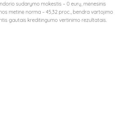
sandorio sudarymo mokestis – 0 eurų, mėnesinis
inos metinė norma – 45,32 proc., bendra vartojimo
tis gautais kreditingumo vertinimo rezultatais.