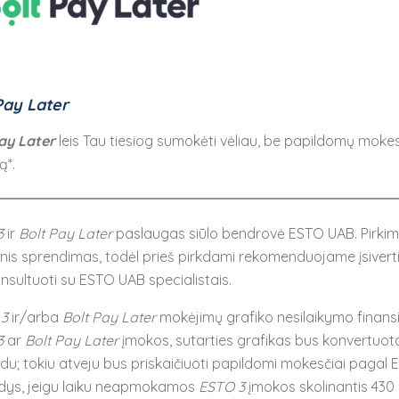
Čiulptukų dėklai, laikikliai
Kūdikių pilvo diegliams
Sveikatos ir higienos prekės
Apsauginės tvorelės
Pay Later
ay Later
leis Tau tiesiog sumokėti vėliau, be papildomų mokesč
ą*.
3
ir
Bolt Pay Later
paslaugas siūlo bendrovė ESTO UAB. Pirkimas
inis sprendimas, todėl prieš pirkdami rekomenduojame įsivertin
nsultuoti su ESTO UAB specialistais.
 3
ir/arba
Bolt Pay Later
mokėjimų grafiko nesilaikymo finans
3
ar
Bolt Pay Later
įmokos, sutarties grafikas bus konvertuotas
du; tokiu atveju bus priskaičiuoti papildomi mokesčiai pagal E
dys, jeigu laiku neapmokamos
ESTO 3
įmokos skolinantis 430 