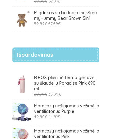
Original
Current
69,90
€
62,91
€
price
price
was:
is:
Migdukas su baltuoju triukšmu
69,90€.
62,91€.
myHummy Bear Brown 5in1
Original
Current
59,99
€
57,59
€
price
price
was:
is:
59,99€.
57,59€.
Išpardavimas
B.BOX plieninė termo gertuvė
su šiaudeliu Paradise Pink 690
ml
Original
Current
39,99
€
35,99
€
price
price
was:
is:
Momcozy nešiojamas vežimėlio
39,99€.
35,99€.
ventiliatorius Purple
Original
Current
49,90
€
44,91
€
price
price
was:
is:
Momcozy nešiojamas vežimėlio
49,90€.
44,91€.
ventiliatorius Pink