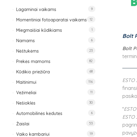
Lagaminai vaikams
9
Momentiniai fotoaparatai vaikams
12
Miegmaišiai kūdikiams
1
Bolt 
Namams
6
Bolt P
Nėštukėms
23
termin
Prekės mamoms
82
Kūdikio priežiūra
68
ESTO 
Maitinimui
116
finans
Vežimėliai
11
pasiko
Nešioklės
30
*
ESTO
Automobilinės kėdutės
6
ESTO 
Žaislai
53
pagrin
pavyz
Vaiko kambariui
19