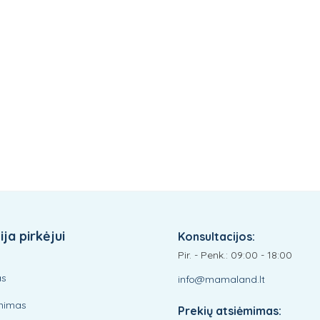
ja pirkėjui
Konsultacijos:
Pir. - Penk.: 09:00 - 18:00
as
info@mamaland.lt
inimas
Prekių atsiėmimas: