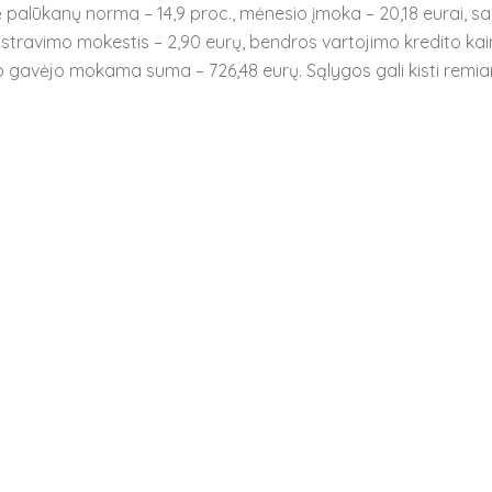
 palūkanų norma – 14,9 proc., mėnesio įmoka – 20,18 eurai, 
stravimo mokestis – 2,90 eurų, bendros vartojimo kredito ka
o gavėjo mokama suma – 726,48 eurų. Sąlygos gali kisti remian