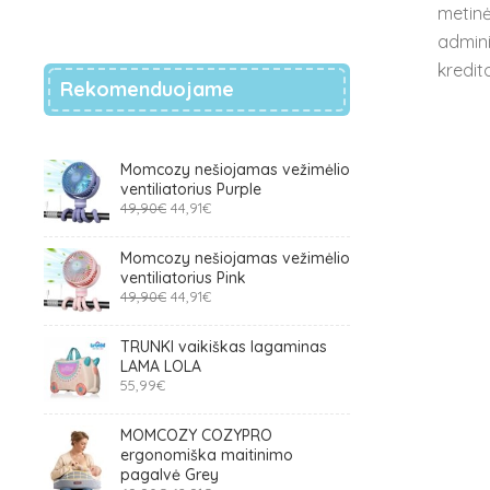
metinė
admini
kredit
Rekomenduojame
Momcozy nešiojamas vežimėlio
ventiliatorius Purple
Original
Current
49,90
€
44,91
€
price
price
was:
is:
Momcozy nešiojamas vežimėlio
49,90€.
44,91€.
ventiliatorius Pink
Original
Current
49,90
€
44,91
€
price
price
was:
is:
TRUNKI vaikiškas lagaminas
49,90€.
44,91€.
LAMA LOLA
55,99
€
MOMCOZY COZYPRO
ergonomiška maitinimo
pagalvė Grey