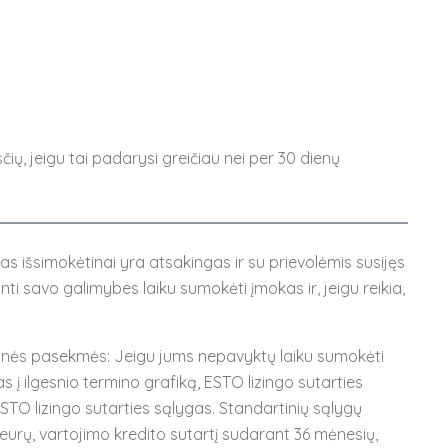
Buteliukai kūdikiams
Seilinukai
Silikoniniai maitintuvai
Indai vaikams
Valgymo įrankiai vaikams
ių, jeigu tai padarysi greičiau nei per 30 dienų
 išsimokėtinai yra atsakingas ir su prievolėmis susijęs
ti savo galimybes laiku sumokėti įmokas ir, jeigu reikia,
inės pasekmės: Jeigu jums nepavyktų laiku sumokėti
 į ilgesnio termino grafiką, ESTO lizingo sutarties
STO lizingo sutarties sąlygas. Standartinių sąlygų
eurų, vartojimo kredito sutartį sudarant 36 mėnesių,